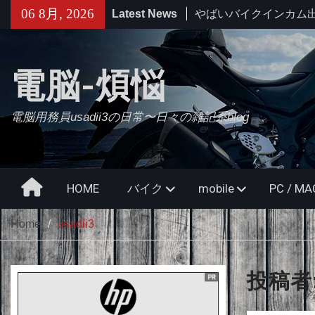
Skip
06 8月, 2026
Latest News
せっかくなのでObsidi
to
使ってみる・・・【追
content
たけどやっぱムリ。
久々にB2さんとラーメ
電脳-煩悩
やばいバイクインカム
Daytona Reso Pilot PR
電脳用務員usadii3の日常〜日々の雑記系blog
Home
HOME
バイク
mobile
PC / 
Home
usadii3
投稿者