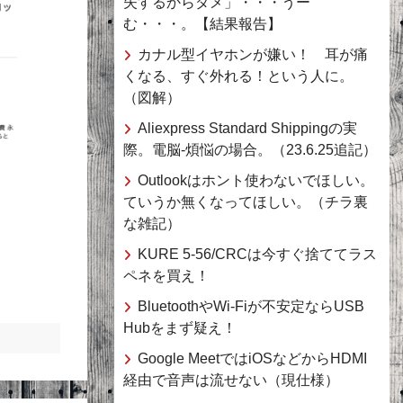
失するからダメ」・・・うー
む・・・。【結果報告】
カナル型イヤホンが嫌い！ 耳が痛
くなる、すぐ外れる！という人に。
（図解）
Aliexpress Standard Shippingの実
際。電脳-煩悩の場合。（23.6.25追記）
Outlookはホント使わないでほしい。
ていうか無くなってほしい。（チラ裏
な雑記）
KURE 5-56/CRCは今すぐ捨ててラス
ペネを買え！
BluetoothやWi-Fiが不安定ならUSB
Hubをまず疑え！
Google MeetではiOSなどからHDMI
経由で音声は流せない（現仕様）