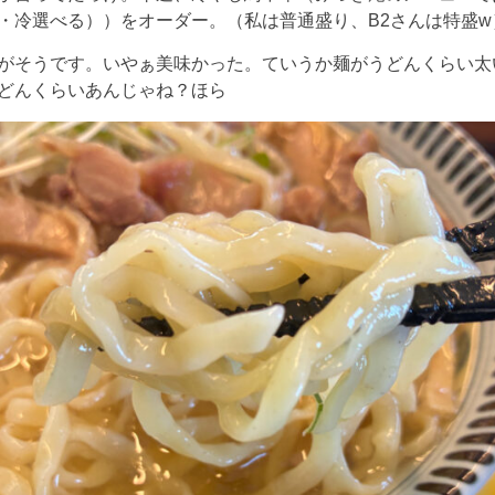
・冷選べる））をオーダー。（私は普通盛り、B2さんは特盛w
がそうです。いやぁ美味かった。ていうか麺がうどんくらい太
うどんくらいあんじゃね？ほら