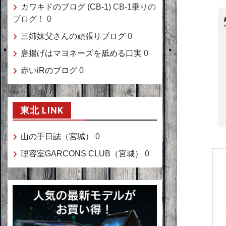
カワキドのブログ (CB-1)
CB-1乗りの
ブログ！ 0
三姉妹父さんの頑張りブログ
0
唐揚げはマヨネーズを舐める口実
0
赤いiRのブログ
0
東北 LINK
山の手日誌（宮城）
0
理容室GARCONS CLUB（宮城）
0