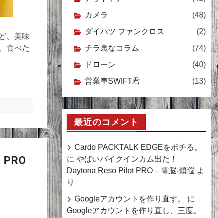
カメラ
(48)
ダイハツ ファンクロス
(2)
ど、美味
。食べた
チラ裏なコラム
(74)
ドローン
(40)
営業車SWIFT君
(13)
最近のコメント
Cardo PACKTALK EDGEをポチる。
 PRO
に
やばいバイクインカム出た！
Daytona Reso Pilot PRO – 電脳-煩悩
よ
り
Googleアカウントを作り直す。
に
Googleアカウントを作り直し、三度。