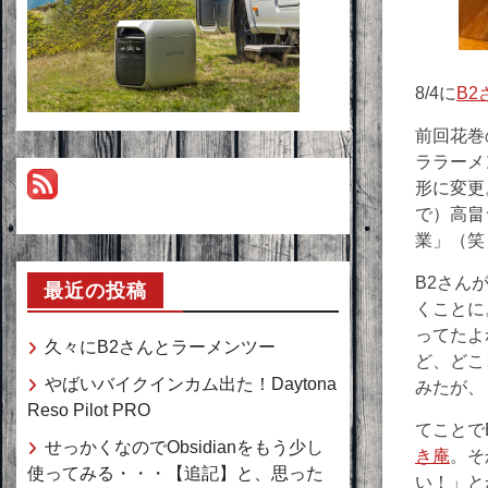
8/4に
B2
前回花巻
ララーメ
形に変更
で）高畠
業」（笑
B2さん
最近の投稿
くことに
ってたよ
久々にB2さんとラーメンツー
ど、どこ
やばいバイクインカム出た！Daytona
みたが、
Reso Pilot PRO
てことで
せっかくなのでObsidianをもう少し
き庵
。そ
使ってみる・・・【追記】と、思った
い！」と