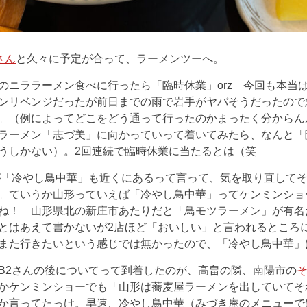
さん
と久々に予定が合って、ラーメンツーへ。
のニララーメン食べに行ったら「臨時休業」orz 今回も本当
ンリベンジだったが前日までの雨で岩手がヤバそうだったので
。（例によってどこをどう通って行ったのかまったく分からん
ラーメン「志づ美」に向かっていって着いてみたら、なんと「
うしかない）。2回連続で臨時休業に当たるとは（笑
が「冷やし鳥中華」も近くにあるって言って、気を取り直して
。ていうか山形っていえば「冷やし鳥中華」ってケンミンショ
ね！ 山形県北の新庄市あたりだと「鳥モツラーメン」が有名
とはあえて書かないが2店ほど「おいしい」と言われるところ
また行きたいという感じでは無かったので、「冷やし鳥中華」
B2さんの後についてって到着したのが、高畠の隣、南陽市の
かケンミンショーでも「山形は蕎麦屋ラーメンを出していてそ
か言ってたっけ。早速、冷やし鳥中華（みづき庵のメニューで