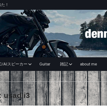
anをもう少し
記】と、思っ
ンツー
出た！
O
MAC/AIスピーカー
Guitar
雑記
about me
:
usadii3