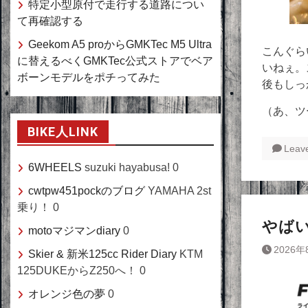
特定小型原付で走行する道路につい
て再確認する
Geekom A5 proからGMKTec M5 Ultra
こんぐら
に替えるべくGMKTec公式ストアでベア
いねぇ。
ボーンモデルをポチってみた
後もしっ
（あ、ツ
BIKE人LINK
Leav
6WHEELS
suzuki hayabusa! 0
cwtpw451pockのブログ
YAMAHA 2st
乗り！ 0
やばいバ
motoマジマンdiary
0
2026年
Skier & 新米125cc Rider Diary
KTM
125DUKEからZ250へ！ 0
オレンジ色の夢
0