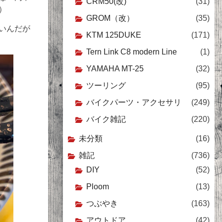
CRM50(改)
(31)
）
GROM（改）
(35)
いんだが
KTM 125DUKE
(171)
Tern Link C8 modern Line
(1)
YAMAHA MT-25
(32)
ツーリング
(95)
バイクパーツ・アクセサリ
(249)
バイク雑記
(220)
未分類
(16)
雑記
(736)
DIY
(52)
Ploom
(13)
つぶやき
(163)
アウトドア
(42)