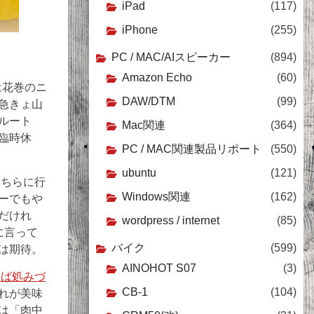
iPad
(117)
iPhone
(255)
PC / MAC/AIスピーカー
(894)
Amazon Echo
(60)
は花巻のニ
DAW/DTM
(99)
急きょ山
ルート
Mac関連
(364)
臨時休
PC / MAC関連製品リポート
(550)
ubuntu
(121)
そちらに行
Windows関連
(162)
ーでもや
だけれ
wordpress / internet
(85)
に言って
バイク
(599)
は期待。
AINOHOT S07
(3)
そば処みづ
CB-1
(104)
れが美味
は「肉中