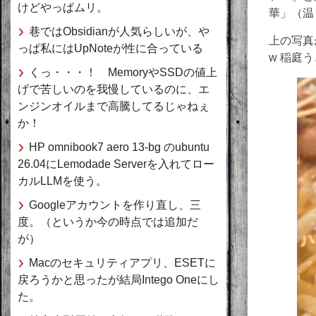
けどやっぱムリ。
華」（温
巷ではObsidianが人気らしいが、や
上の写真
っぱ私にはUpNoteが性に合っている
w 稲庭
くっ・・・！ MemoryやSSDの値上
げで苦しいのを我慢しているのに、エ
ンジンオイルまで高騰してるじゃねぇ
か！
HP omnibook7 aero 13-bg のubuntu
26.04にLemodade Serverを入れてロー
カルLLMを使う。
Googleアカウントを作り直し、三
度。（というか今の時点では追加だ
が）
Macのセキュリティアプリ、ESETに
戻ろうかと思ったが結局Intego Oneにし
た。