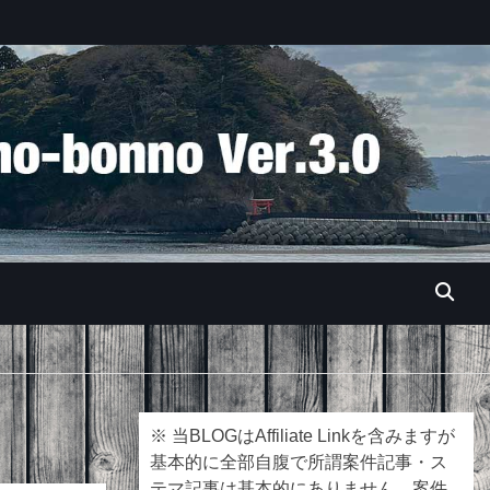
※ 当BLOGはAffiliate Linkを含みますが
基本的に全部自腹で所謂案件記事・ス
テマ記事は基本的にありません。案件