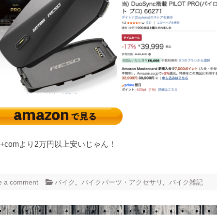
 / B+comより2万円以上安いじゃん！
e a comment
バイク
,
バイクパーツ・アクセサリ
,
バイク雑記