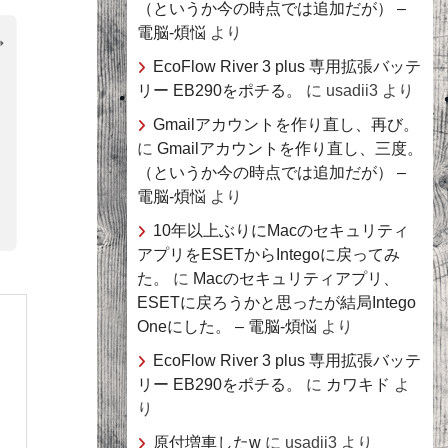
（というか今の時点では追加だが） –
電脳-煩悩
より
EcoFlow River 3 plus 専用拡張バッテ
リー EB290をポチる。
に
usadii3
より
Gmailアカウントを作り直し、再び。
に
Gmailアカウントを作り直し、三度。
（というか今の時点では追加だが） –
電脳-煩悩
より
10年以上ぶりにMacのセキュリティ
アプリをESETからIntegoに戻ってみ
た。
に
Macのセキュリティアプリ、
ESETに戻ろうかと思ったが結局Intego
Oneにした。 – 電脳-煩悩
より
EcoFlow River 3 plus 専用拡張バッテ
リー EB290をポチる。
に
カワキド
よ
り
原付増車したw
に
usadii3
より