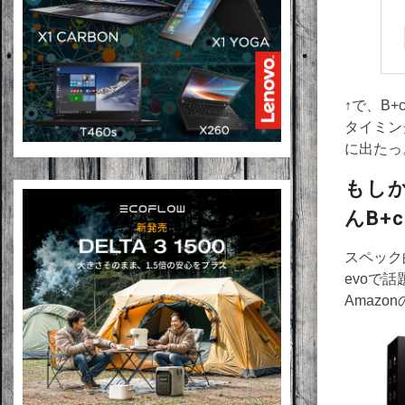
↑で、B+
タイミン
に出たっ
もしか
んB+c
スペック的
evoで
Amaz