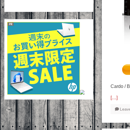
Cardo
[…]
Leav