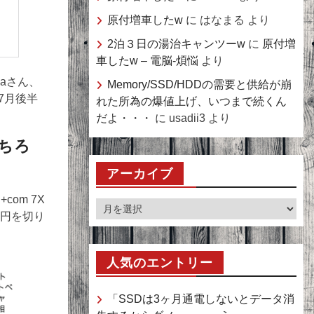
原付増車したw
に
はなまる
より
2泊３日の湯治キャンツーw
に
原付増
車したw – 電脳-煩悩
より
naさん、
Memory/SSD/HDDの需要と供給が崩
7月後半
れた所為の爆値上げ、いつまで続くん
だよ・・・
に
usadii3
より
もちろ
アーカイブ
com 7X
ア
万円を切り
ー
カ
イ
人気のエントリー
ブ
「SSDは3ヶ月通電しないとデータ消