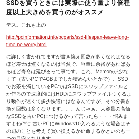
SSDを買うときには実際に使う量より倍程
度以上大きめを買うのがオススメ
デス。これも上の
http://pcinformation.info/pcparts/ssd-lifespan-leave-long-
time-no-worry.html
に詳しく書かれてますが書き換え回数が多くなればなる
ほど寿命は短くなるのは当然で、容量に余裕があればあ
るほど寿命は延びるって事です。これ、Memoryが少な
くて（古いPCで4GBまでしか積めないとかで）、SSD
でお茶を濁しているPCではSSDにスワップファイルと
か作るので速度的にはHDDにスワップファイルつくるよ
り動作が速くて多少快適にはなるんですが、その分書き
換え回数は多くなります。。。んじゃぁ、大容量の高価
なSSDを古いPCにつけるかって言ったら・・・悩みま
すよね(^^;;; 古いPCにWindows10入れるような場合はそ
の辺のことを考えて買い換えるか延命するかといのも一
つの目安となります。