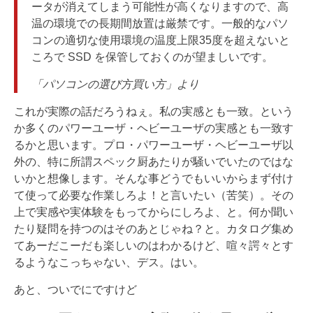
ータが消えてしまう可能性が高くなりますので、高
温の環境での長期間放置は厳禁です。一般的なパソ
コンの適切な使用環境の温度上限35度を超えないと
ころで SSD を保管しておくのが望ましいです。
「パソコンの選び方買い方」より
これが実際の話だろうねぇ。私の実感とも一致。という
か多くのパワーユーザ・ヘビーユーザの実感とも一致す
るかと思います。プロ・パワーユーザ・ヘビーユーザ以
外の、特に所謂スペック厨あたりが騒いでいたのではな
いかと想像します。そんな事どうでもいいからまず付け
て使って必要な作業しろよ！と言いたい（苦笑）。その
上で実感や実体験をもってからにしろよ、と。何か聞い
たり疑問を持つのはそのあとじゃね？と。カタログ集め
てあーだこーだも楽しいのはわかるけど、喧々諤々とす
るようなこっちゃない、デス。はい。
あと、ついでにですけど