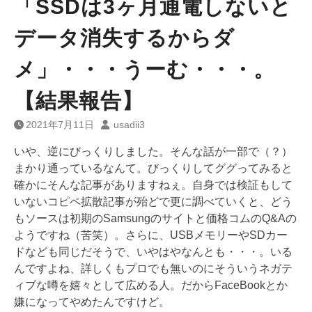
「SSDは3ヶ月通電しないと
データ消失するからダ
メ」・・・うーむ・・・。
【結果報告】
2021年7月11日
usadii3
いや、逆にびっくりしました。そんな話が一部で（？）
まかり通っているなんて。びっくりしてググってみると
確かにそんな記事がありますねぇ。自身では検証もして
いないコピペ拡散記事が殆どで更に調べていくと、どう
もソースは初期のSamsungのサイトと価格コムのQ&Aの
ようですね（苦笑）。さらに、USBメモリーやSDカー
ドなども同じだそうで、いやはやなんとも・・・。いる
んですよね、詳しくもプロでも無いのにそういうネガテ
ィブな噂を嬉々として広める人。だからFaceBookとか
嫌になってやめたんですけど。