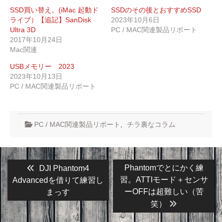
SSD買い替え。(iMac 起動ド
SSDのその後とおすすめSSD
ライブ）【追記】SanDisk
2023年10月6日
Ultra 3D
PC / MAC関連製品リポート
2017年10月24日
Mac関連
USBメモリー 2023
2023年10月13日
PC / MAC関連製品リポート
PC / MAC関連製品リポート
,
チラ裏なコラム
投
Previous
Next
Phantomでとにかく練
DJI Phantom4
post:
post:
稿
習。ATTIモード＋センサ
Advancedを借りて練習し
ーOFFは超難しい（苦
まっす
ナ
笑）
ビ