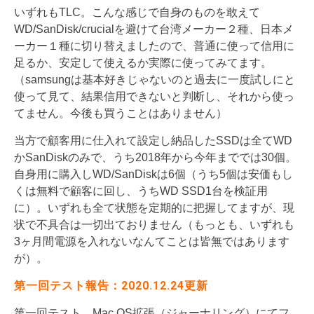
いずれもTLC。こんな感じで自身のものを敢えて
WD/SanDisk/crucialを避けて台湾メーカー２種、日本メ
ーカー１種に切り替えましたので、普通に使って信用に
足るか、安定して使えるか実際に使ってみてます。
（samsungは基本好きじゃないのと過去に一度試しにと
使って見て、結果信用できないと判断し、それから使っ
てません。今後も買うことはありません）
当方で顧客用に仕入れて設定し納品したSSDは全てWD
かSanDiskのみで、うち2018年から今年まででは30個。
自身用に購入しWD/SanDiskは6個（うち5個は安価もし
くは無料で顧客に回し、うちWD SSD1台を検証用
に）。いずれも全て状態を定期的に把握してますが、現
状で不具合は一切出ておりません（もっとも、いずれも
3ヶ月間電源を入れないなんてことは皆無ではあります
が）。
第一回テスト報告：2020.12.24更新
第一回テスト、Mac OS拡張（ジャーナリング）にてフ