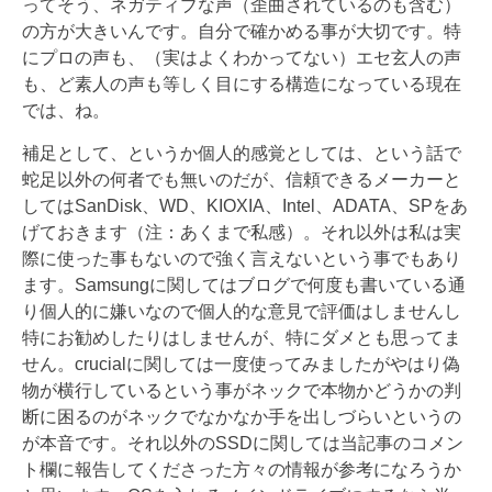
ってそう、ネガティブな声（歪曲されているのも含む）
の方が大きいんです。自分で確かめる事が大切です。特
にプロの声も、（実はよくわかってない）エセ玄人の声
も、ど素人の声も等しく目にする構造になっている現在
では、ね。
補足として、というか個人的感覚としては、という話で
蛇足以外の何者でも無いのだが、信頼できるメーカーと
してはSanDisk、WD、KIOXIA、Intel、ADATA、SPをあ
げておきます（注：あくまで私感）。それ以外は私は実
際に使った事もないので強く言えないという事でもあり
ます。Samsungに関してはブログで何度も書いている通
り個人的に嫌いなので個人的な意見で評価はしませんし
特にお勧めしたりはしませんが、特にダメとも思ってま
せん。crucialに関しては一度使ってみましたがやはり偽
物が横行しているという事がネックで本物かどうかの判
断に困るのがネックでなかなか手を出しづらいというの
が本音です。それ以外のSSDに関しては当記事のコメン
ト欄に報告してくださった方々の情報が参考になろうか