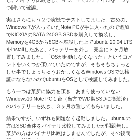
し。バイナリ比較をし、且つ、全てのファイルを一つず
つ開いて確認。
実はさらにもう２つ実機でテストしてました。古めの、
Windows 7が入っていたNote PCが手に入ったので追加
でKIOXIAのSATA 240GB SSDを購入して換装し、
Memoryを4GBから8GBへ増設した上でubuntu 20.04 LTS
をInstallしたあと、バッテリーを外し、完全に３ヶ月放
置してみました。「OSが起動しなくなった」というコメ
ントをいくつか頂いていたのですが、そもそもちょっと
した事でしょっちゅうおかしくなるWindows OSでは検
証にならないのでubuntuをOSとして検証してみました。
もう一つは某所に協力を頂き、あまり使っていない
Windows10 Note PC１台（当方でWD製SSDに換装済）
のバッテリーを抜き、３ヶ月放置してもらいました。
結果ですが、いずれも問題なく起動しました。ubuntuの
方はSSD全体をバイナリ比較してみましたが問題無し。
某所の方はバイナリ比較はしませんでしたが、その後問