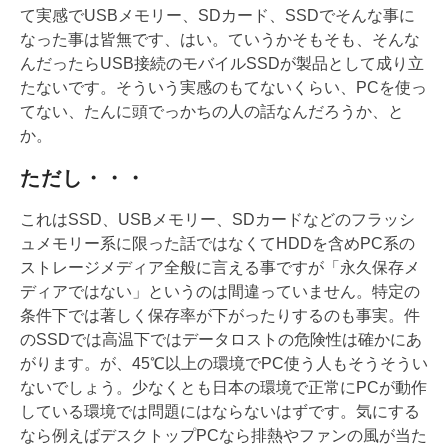
て実感でUSBメモリー、SDカード、SSDでそんな事に
なった事は皆無です、はい。ていうかそもそも、そんな
んだったらUSB接続のモバイルSSDが製品として成り立
たないです。そういう実感のもてないくらい、PCを使っ
てない、たんに頭でっかちの人の話なんだろうか、と
か。
ただし・・・
これはSSD、USBメモリー、SDカードなどのフラッシ
ュメモリー系に限った話ではなくてHDDを含めPC系の
ストレージメディア全般に言える事ですが「永久保存メ
ディアではない」というのは間違っていません。特定の
条件下では著しく保存率が下がったりするのも事実。件
のSSDでは高温下ではデータロストの危険性は確かにあ
がります。が、45℃以上の環境でPC使う人もそうそうい
ないでしょう。少なくとも日本の環境で正常にPCが動作
している環境では問題にはならないはずです。気にする
なら例えばデスクトップPCなら排熱やファンの風が当た