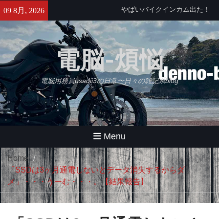
Skip
やばいバイクインカム出た！
09 8月, 2026
to
Daytona Reso Pilot PRO
content
せっかくなのでObsidianをもう
少し使ってみる・・・【追記】
電脳-煩悩
と、思ったけどやっぱムリ。
久々にB2さんとラーメンツー
電脳用務員usadii3の日常〜日々の雑記系blog
Menu
Home
「SSDは3ヶ月通電しないとデータ消失するからダ
メ」・・・うーむ・・・。【結果報告】