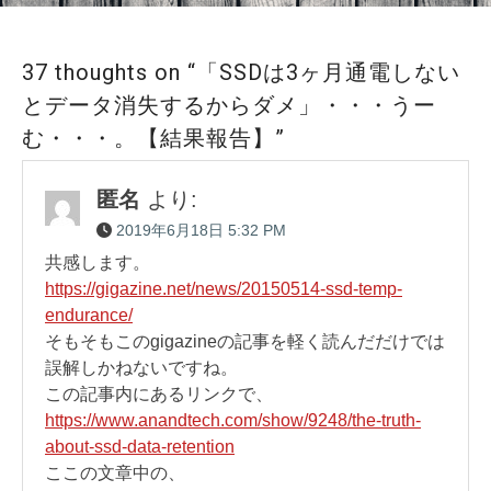
ゲ
ー
37 thoughts on “「SSDは3ヶ月通電しない
シ
とデータ消失するからダメ」・・・うー
ョ
む・・・。【結果報告】”
ン
匿名
より:
2019年6月18日 5:32 PM
共感します。
https://gigazine.net/news/20150514-ssd-temp-
endurance/
そもそもこのgigazineの記事を軽く読んだだけでは
誤解しかねないですね。
この記事内にあるリンクで、
https://www.anandtech.com/show/9248/the-truth-
about-ssd-data-retention
ここの文章中の、