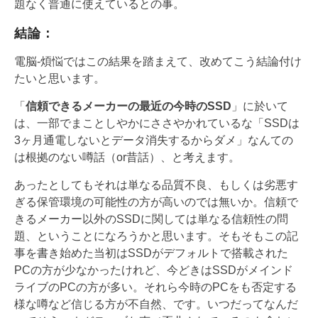
題なく普通に使えているとの事。
結論：
電脳-煩悩ではこの結果を踏まえて、改めてこう結論付け
たいと思います。
「
信頼できるメーカーの最近の今時のSSD
」に於いて
は、一部でまことしやかにささやかれているな「SSDは
3ヶ月通電しないとデータ消失するからダメ」なんての
は根拠のない噂話（or昔話）、と考えます。
あったとしてもそれは単なる品質不良、もしくは劣悪す
ぎる保管環境の可能性の方が高いのでは無いか。信頼で
きるメーカー以外のSSDに関しては単なる信頼性の問
題、ということになろうかと思います。そもそもこの記
事を書き始めた当初はSSDがデフォルトで搭載された
PCの方が少なかったけれど、今どきはSSDがメインド
ライブのPCの方が多い。それら今時のPCをも否定する
様な噂など信じる方が不自然、です。いつだってなんだ