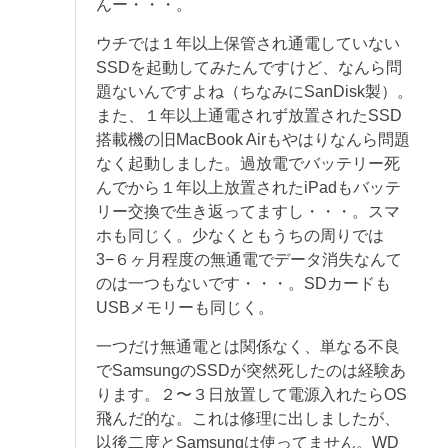
んー・・・。
ウチでは１年以上保管され通電していない
SSDを起動してみたんですけど、なんら問
題ないんですよね（ちなみにSanDisk製）。
また、１年以上通電されず放置されたSSD
搭載機の旧MacBook Airもやはりなんら問題
なく起動しました。過放電でバッテリー死
んでから１年以上放置されたiPadもバッテ
リー交換で生き返ってますし・・・。スマ
ホも同じく。少なくともうちの周りでは
3−６ヶ月程度の無通電でデータ消失なんて
のは一つもないです・・・。SDカードも
USBメモリーも同じく。
一つだけ無通電とは関係なく、単なる不良
でSamsungのSSDが突然死したのは経験あ
ります。２〜３日放置して電源入れたらOS
飛んだ的な。これは修理に出しましたが、
以後二度とSamsungは使ってません。WD