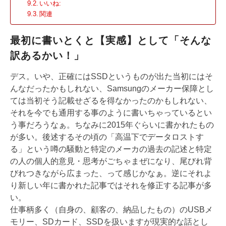
いいね:
関連
最初に書いとくと【実感】として「そんな
訳あるかい！」
デス。いや、正確にはSSDというものが出た当初にはそ
んなだったかもしれない、Samsungのメーカー保障とし
ては当初そう記載せざるを得なかったのかもしれない、
それを今でも通用する事のように書いちゃっているとい
う事だろうなぁ。ちなみに2015年ぐらいに書かれたもの
が多い。後述するその頃の「高温下でデータロストす
る」という噂の騒動と特定のメーカの過去の記述と特定
の人の個人的意見・思考がごちゃまぜになり、尾びれ背
びれつきながら広まった、って感じかなぁ。逆にそれよ
り新しい年に書かれた記事ではそれを修正する記事が多
い。
仕事柄多く（自身の、顧客の、納品したもの）のUSBメ
モリー、SDカード、SSDを扱いますが現実的な話とし