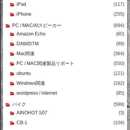
iPad
(117)
iPhone
(255)
PC / MAC/AIスピーカー
(894)
Amazon Echo
(60)
DAW/DTM
(99)
Mac関連
(364)
PC / MAC関連製品リポート
(550)
ubuntu
(121)
Windows関連
(162)
wordpress / internet
(85)
バイク
(599)
AINOHOT S07
(3)
CB-1
(104)