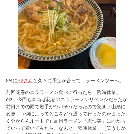
8/4に
B2さん
と久々に予定が合って、ラーメンツーへ。
前回花巻のニララーメン食べに行ったら「臨時休業」
orz 今回も本当は花巻のニララーメンリベンジだったが
前日までの雨で岩手がヤバそうだったので急きょ山形に
変更。（例によってどこをどう通って行ったのかまった
く分からんルートで）高畠ラーメン「志づ美」に向かっ
ていって着いてみたら、なんと「臨時休業」（笑うしか