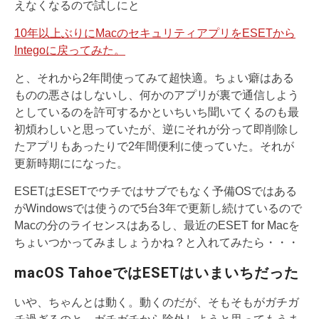
えなくなるので試しにと
10年以上ぶりにMacのセキュリティアプリをESETから
Integoに戻ってみた。
と、それから2年間使ってみて超快適。ちょい癖はある
ものの悪さはしないし、何かのアプリが裏で通信しよう
としているのを許可するかといちいち聞いてくるのも最
初煩わしいと思っていたが、逆にそれが分って即削除し
たアプリもあったりで2年間便利に使っていた。それが
更新時期にになった。
ESETはESETでウチではサブでもなく予備OSではある
がWindowsでは使うので5台3年で更新し続けているので
Macの分のライセンスはあるし、最近のESET for Macを
ちょいつかってみましょうかね？と入れてみたら・・・
macOS TahoeではESETはいまいちだった
いや、ちゃんとは動く。動くのだが、そもそもがガチガ