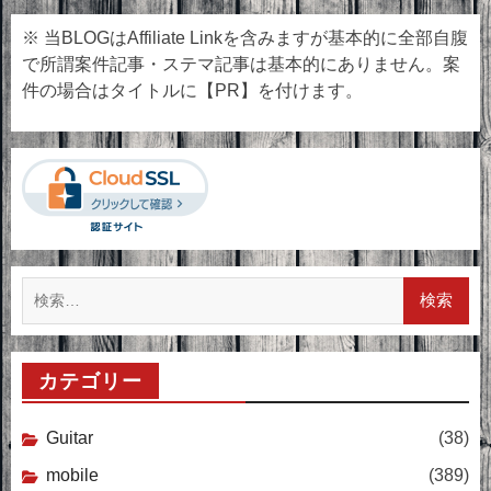
稿
※ 当BLOGはAffiliate Linkを含みますが基本的に全部自腹
の
で所謂案件記事・ステマ記事は基本的にありません。案
ペ
件の場合はタイトルに【PR】を付けます。
ー
ジ
送
り
検
索:
カテゴリー
Guitar
(38)
mobile
(389)