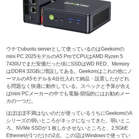
ウチでubuntu serverとして使っているのはGeekomの
mini PC 2025モデルのA5 ProでCPUはAMD Ryzen 5
7430Uでまだ安価だった頃にSSDはWD RED、Memory
はDDR4 32GBに増設してある。Geekomはこれの他にノ
ーマルのA5モデルを4台仕入れて納品・設置したがどれ
も問題なく快適に動作している。スペックと予算が合え
ばmini PCメーカーの中でも電脳-煩悩的にはお勧めメー
カの一つだ。
ほぼほぼ不満はないのだが使っているうちにGeekomのA
シリーズの弱いところがネックになってきた。弱いとこ
ろ、NVMe SSDが１枚しかさせないところと、2.5GbE
Ethernetが1つだけの2点。この辺はWindowsで使ってい