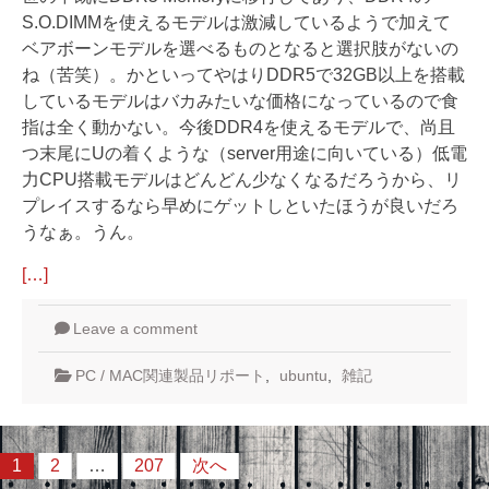
S.O.DIMMを使えるモデルは激減しているようで加えて
ベアボーンモデルを選べるものとなると選択肢がないの
ね（苦笑）。かといってやはりDDR5で32GB以上を搭載
しているモデルはバカみたいな価格になっているので食
指は全く動かない。今後DDR4を使えるモデルで、尚且
つ末尾にUの着くような（server用途に向いている）低電
力CPU搭載モデルはどんどん少なくなるだろうから、リ
プレイスするなら早めにゲットしといたほうが良いだろ
うなぁ。うん。
[…]
Leave a comment
PC / MAC関連製品リポート
,
ubuntu
,
雑記
投
1
2
…
207
次へ