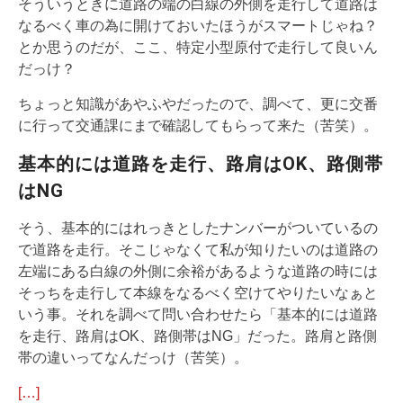
そういうときに道路の端の白線の外側を走行して道路は
なるべく車の為に開けておいたほうがスマートじゃね？
とか思うのだが、ここ、特定小型原付で走行して良いん
だっけ？
ちょっと知識があやふやだったので、調べて、更に交番
に行って交通課にまで確認してもらって来た（苦笑）。
基本的には道路を走行、路肩はOK、路側帯
はNG
そう、基本的にはれっきとしたナンバーがついているの
で道路を走行。そこじゃなくて私が知りたいのは道路の
左端にある白線の外側に余裕があるような道路の時には
そっちを走行して本線をなるべく空けてやりたいなぁと
いう事。それを調べて問い合わせたら「基本的には道路
を走行、路肩はOK、路側帯はNG」だった。路肩と路側
帯の違いってなんだっけ（苦笑）。
[…]