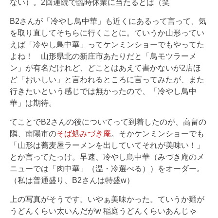
ない）。2回連続で臨時休業に当たるとは（笑
B2さんが「冷やし鳥中華」も近くにあるって言って、気
を取り直してそちらに行くことに。ていうか山形ってい
えば「冷やし鳥中華」ってケンミンショーでもやってた
よね！ 山形県北の新庄市あたりだと「鳥モツラーメ
ン」が有名だけれど、どことはあえて書かないが2店ほ
ど「おいしい」と言われるところに言ってみたが、また
行きたいという感じでは無かったので、「冷やし鳥中
華」は期待。
てことでB2さんの後についてって到着したのが、高畠の
隣、南陽市の
そば処みづき庵
。そかケンミンショーでも
「山形は蕎麦屋ラーメンを出していてそれが美味い！」
とか言ってたっけ。早速、冷やし鳥中華（みづき庵のメ
ニューでは「肉中華」（温・冷選べる））をオーダー。
（私は普通盛り、B2さんは特盛w）
上の写真がそうです。いやぁ美味かった。ていうか麺が
うどんくらい太いんだがw 稲庭うどんくらいあんじゃ