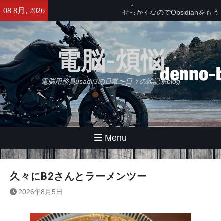
Skip
せっかくなのでObsidianをもう
08 8月, 2026
to
少し使ってみる・・・【追記】
content
と、思ったけどやっぱムリ。
久々にB2さんとラーメンツー
電脳-煩悩
やばいバイクインカム出た！
Daytona Reso Pilot PRO
電脳用務員usadii3の日常〜日々の雑記系blog
Menu
久々にB2さんとラーメンツー
2026年8月5日