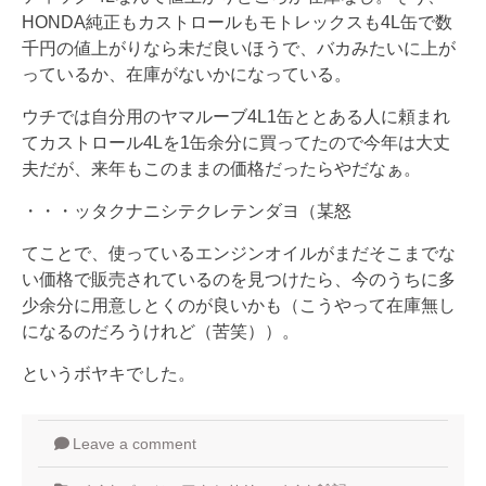
HONDA純正もカストロールもモトレックスも4L缶で数
千円の値上がりなら未だ良いほうで、バカみたいに上が
っているか、在庫がないかになっている。
ウチでは自分用のヤマルーブ4L1缶ととある人に頼まれ
てカストロール4Lを1缶余分に買ってたので今年は大丈
夫だが、来年もこのままの価格だったらやだなぁ。
・・・ッタクナニシテクレテンダヨ（某怒
てことで、使っているエンジンオイルがまだそこまでな
い価格で販売されているのを見つけたら、今のうちに多
少余分に用意しとくのが良いかも（こうやって在庫無し
になるのだろうけれど（苦笑））。
というボヤキでした。
Leave a comment