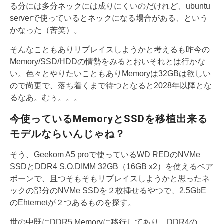
る分には多分ネックには成りにくいのだけれど、ubuntu
serverで使っているとネックになる場合がある、という
かなった（苦笑）。
そんなこともありリプレイスしようかと考えるも昨今の
Memory/SSD/HDDの情勢をみるとおいそれとは行かな
い。色々とやりたいこともありMemoryは32GBは欲しい
ので尚更で、落ち着くまで待つとなると2028年以降とな
るなあ。むぅ。。。
今使っているMemoryとSSDを移植出来る
モデルならいんじゃね？
そう、Geekom A5 proで使っているWD REDのNVMe
SSDとDDR4 S.O.DIMM 32GB（16GB x2）を使えるベア
ボーンで、且つそもそもリプレイスしようかと思ったネ
ックの部分のNVMe SSDを２枚挿せるやつで、2.5GbE
のEhternetが２つあるものを探す。
世の中既にDDR5 Memoryに移行してあり、DDR4の