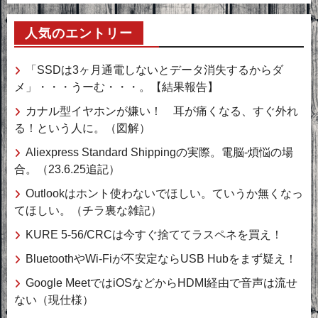
カ
人気のエントリー
イ
ブ
「SSDは3ヶ月通電しないとデータ消失するからダ
メ」・・・うーむ・・・。【結果報告】
カナル型イヤホンが嫌い！ 耳が痛くなる、すぐ外れ
る！という人に。（図解）
Aliexpress Standard Shippingの実際。電脳-煩悩の場
合。（23.6.25追記）
Outlookはホント使わないでほしい。ていうか無くなっ
てほしい。（チラ裏な雑記）
KURE 5-56/CRCは今すぐ捨ててラスペネを買え！
BluetoothやWi-Fiが不安定ならUSB Hubをまず疑え！
Google MeetではiOSなどからHDMI経由で音声は流せ
ない（現仕様）