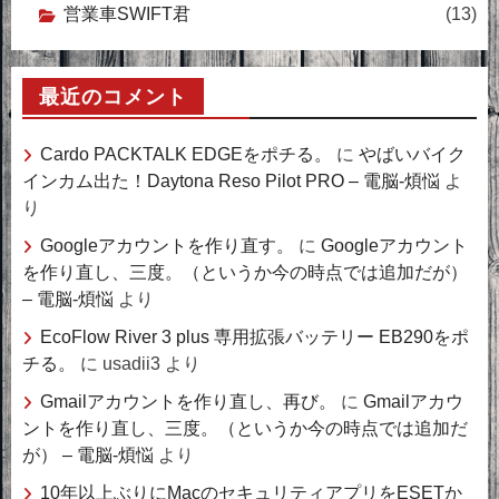
営業車SWIFT君
(13)
最近のコメント
Cardo PACKTALK EDGEをポチる。
に
やばいバイク
インカム出た！Daytona Reso Pilot PRO – 電脳-煩悩
よ
り
Googleアカウントを作り直す。
に
Googleアカウント
を作り直し、三度。（というか今の時点では追加だが）
– 電脳-煩悩
より
EcoFlow River 3 plus 専用拡張バッテリー EB290をポ
チる。
に
usadii3
より
Gmailアカウントを作り直し、再び。
に
Gmailアカウ
ントを作り直し、三度。（というか今の時点では追加だ
が） – 電脳-煩悩
より
10年以上ぶりにMacのセキュリティアプリをESETか