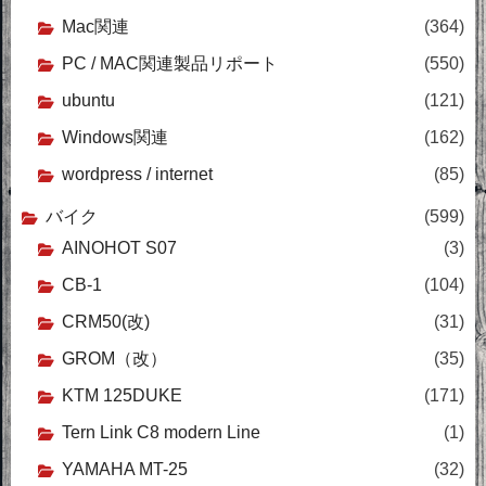
Mac関連
(364)
PC / MAC関連製品リポート
(550)
ubuntu
(121)
Windows関連
(162)
wordpress / internet
(85)
バイク
(599)
AINOHOT S07
(3)
CB-1
(104)
CRM50(改)
(31)
GROM（改）
(35)
KTM 125DUKE
(171)
Tern Link C8 modern Line
(1)
YAMAHA MT-25
(32)