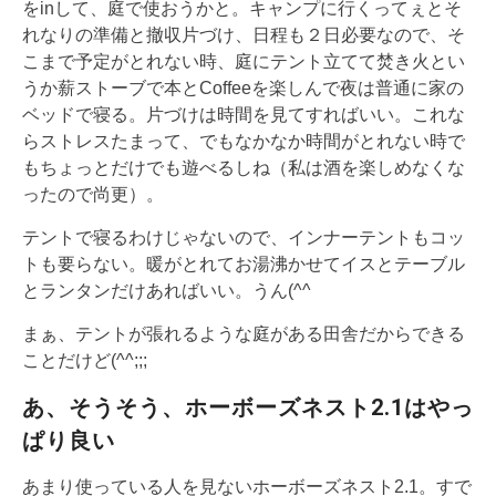
をinして、庭で使おうかと。キャンプに行くってぇとそ
れなりの準備と撤収片づけ、日程も２日必要なので、そ
こまで予定がとれない時、庭にテント立てて焚き火とい
うか薪ストーブで本とCoffeeを楽しんで夜は普通に家の
ベッドで寝る。片づけは時間を見てすればいい。これな
らストレスたまって、でもなかなか時間がとれない時で
もちょっとだけでも遊べるしね（私は酒を楽しめなくな
ったので尚更）。
テントで寝るわけじゃないので、インナーテントもコッ
トも要らない。暖がとれてお湯沸かせてイスとテーブル
とランタンだけあればいい。うん(^^
まぁ、テントが張れるような庭がある田舎だからできる
ことだけど(^^;;;
あ、そうそう、ホーボーズネスト2.1はやっ
ぱり良い
あまり使っている人を見ないホーボーズネスト2.1。すで