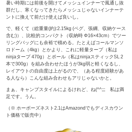
暑い時期には前後を開けてメッシュインナーで風通し抜
群だし、寒くなってきたらメッシュじゃないインナーテ
ントに換えて前だけ使えば良いし。
で、軽くて（総重量(約):2.15kg (ペグ、張綱、収納ケース
含む)）、比較的コンパクト（収納時 Φ16×43cm）でツー
リングバッグにも余裕で積める。たとえばコールマンソ
ロドーム（4kg）とかより、これに軽量タープ（私は
ninjaタープ 470g）とポール（私はninjaスティックSL 2
本で300g）を組み合わせたほうが3kg弱と軽くなるし、
レイアウトの自由度は上がるので、（ある程度経験があ
る人なら）こんな組み合わせもアリじゃないかと。
まぁ、キャンプスタイルによるけれど、ね(^^;;; 私は満
足です。うん。
（※ ホーボーズネスト2.1はAmazondでもディスカウン
ト価格で販売中）