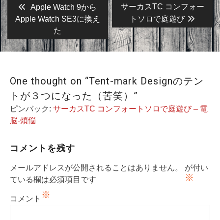
投
Previous
Next
サーカスTC コンフォー
Apple Watch 9から
post:
post:
稿
Apple Watch SE3に換え
トソロで庭遊び
た
ナ
ビ
ゲ
ー
One thought on “Tent-mark Designのテン
シ
トが３つになった（苦笑）”
ョ
ピンバック:
サーカスTC コンフォートソロで庭遊び – 電
脳-煩悩
ン
コメントを残す
メールアドレスが公開されることはありません。
が付い
※
ている欄は必須項目です
※
コメント