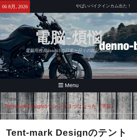
Skip
せっかくなのでObsidianをもう
06 8月, 2026
to
少し使ってみる・・・【追記】
content
と、思ったけどやっぱムリ。
久々にB2さんとラーメンツー
電脳-煩悩
やばいバイクインカム出た！
Daytona Reso Pilot PRO
電脳用務員usadii3の日常〜日々の雑記系blog
Menu
Home
Tent-mark Designのテントが３つになった（苦笑）
Tent-mark Designのテント