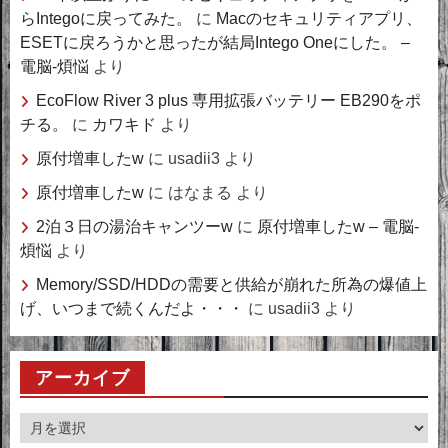
らIntegoに戻ってみた。
に
Macのセキュリティアプリ、
ESETに戻ろうかと思ったが結局Intego Oneにした。 –
電脳-煩悩
より
EcoFlow River 3 plus 専用拡張バッテリー EB290をポ
チる。
に
カワキド
より
原付増車したw
に
usadii3
より
原付増車したw
に
はなまる
より
2泊３日の湯治キャンツーw
に
原付増車したw – 電脳-
煩悩
より
Memory/SSD/HDDの需要と供給が崩れた所為の爆値上
げ、いつまで続くんだよ・・・
に
usadii3
より
アーカイブ
ア
ー