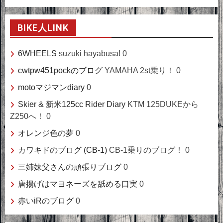
BIKE人LINK
6WHEELS
suzuki hayabusa! 0
cwtpw451pockのブログ
YAMAHA 2st乗り！ 0
motoマジマンdiary
0
Skier & 新米125cc Rider Diary
KTM 125DUKEから
Z250へ！ 0
オレンジ色の夢
0
カワキドのブログ (CB-1)
CB-1乗りのブログ！ 0
三姉妹父さんの頑張りブログ
0
唐揚げはマヨネーズを舐める口実
0
赤いiRのブログ
0