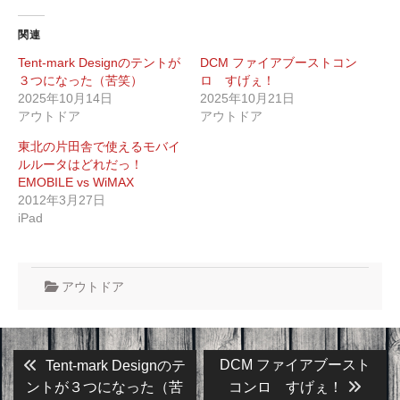
関連
Tent-mark Designのテントが
DCM ファイアブーストコン
３つになった（苦笑）
ロ すげぇ！
2025年10月14日
2025年10月21日
アウトドア
アウトドア
東北の片田舎で使えるモバイ
ルルータはどれだっ！
EMOBILE vs WiMAX
2012年3月27日
iPad
アウトドア
投
Previous
Next
DCM ファイアブースト
Tent-mark Designのテ
post:
post:
稿
ントが３つになった（苦
コンロ すげぇ！