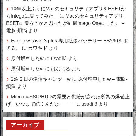
10年以上ぶりにMacのセキュリティアプリをESETか
らIntegoに戻ってみた。
に
Macのセキュリティアプリ、
ESETに戻ろうかと思ったが結局Intego Oneにした。 –
電脳-煩悩
より
EcoFlow River 3 plus 専用拡張バッテリー EB290をポ
チる。
に
カワキド
より
原付増車したw
に
usadii3
より
原付増車したw
に
はなまる
より
2泊３日の湯治キャンツーw
に
原付増車したw – 電脳-
煩悩
より
Memory/SSD/HDDの需要と供給が崩れた所為の爆値上
げ、いつまで続くんだよ・・・
に
usadii3
より
アーカイブ