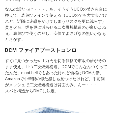
なんの話だっけ・・・。あ、そうそうUCOの焚き火台に
換えて、庭遊びメインで使える（UCOのでも大丈夫だけ
れど、近隣に迷惑をかけてしまうリスクを更に減らす）
焚き火台、煙を更に減らせる二次燃焼構造のが良いよね
ぇ。庭遊びで使うのだし、安価でよさげなの無いかなぁ
とさがす。
DCM ファイアブーストコンロ
すぐに見つかったw １万円を切る価格で市販の薪がその
まま使え、且つ二次燃焼構造。DCMでこんなんつくって
たんだ。mont-bellでもあったけれど価格はDCMの倍。
Amazonで中華製の似た感じも見つけたけれど、手前側
がメッシュで二次燃焼構造は背面のみ。んー・・・・コ
スパと構造からDMCに決定。