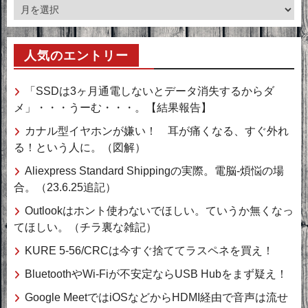
ア
ー
カ
人気のエントリー
イ
ブ
「SSDは3ヶ月通電しないとデータ消失するからダ
メ」・・・うーむ・・・。【結果報告】
カナル型イヤホンが嫌い！ 耳が痛くなる、すぐ外れ
る！という人に。（図解）
Aliexpress Standard Shippingの実際。電脳-煩悩の場
合。（23.6.25追記）
Outlookはホント使わないでほしい。ていうか無くなっ
てほしい。（チラ裏な雑記）
KURE 5-56/CRCは今すぐ捨ててラスペネを買え！
BluetoothやWi-Fiが不安定ならUSB Hubをまず疑え！
Google MeetではiOSなどからHDMI経由で音声は流せ