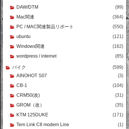
DAW/DTM
(99)
Mac関連
(364)
PC / MAC関連製品リポート
(550)
ubuntu
(121)
Windows関連
(162)
wordpress / internet
(85)
バイク
(599)
AINOHOT S07
(3)
CB-1
(104)
CRM50(改)
(31)
GROM（改）
(35)
KTM 125DUKE
(171)
Tern Link C8 modern Line
(1)