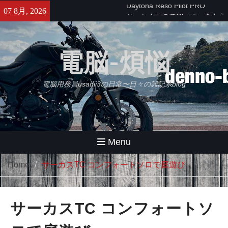
Skip
せっかくなのでObsidianをもう
07 8月, 2026
to
少し使ってみる・・・【追記】
content
と、思ったけどやっぱムリ。
久々にB2さんとラーメンツー
電脳-煩悩
やばいバイクインカム出た！
Daytona Reso Pilot PRO
電脳用務員usadii3の日常〜日々の雑記系blog
Menu
Home
サーカスTC コンフォートソロで庭遊び
サーカスTC コンフォートソ