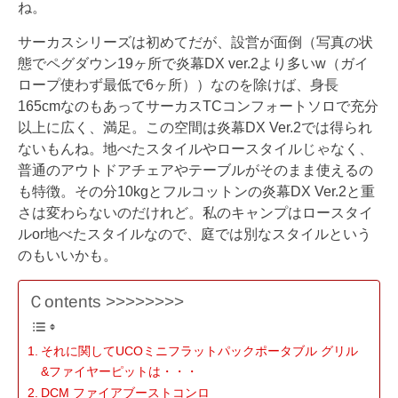
ね。
サーカスシリーズは初めてだが、設営が面倒（写真の状
態でペグダウン19ヶ所で炎幕DX ver.2より多いw（ガイ
ロープ使わず最低で6ヶ所））なのを除けば、身長
165cmなのもあってサーカスTCコンフォートソロで充分
以上に広く、満足。この空間は炎幕DX Ver.2では得られ
ないもんね。地べたスタイルやロースタイルじゃなく、
普通のアウトドアチェアやテーブルがそのまま使えるの
も特徴。その分10kgとフルコットンの炎幕DX Ver.2と重
さは変わらないのだけれど。私のキャンプはロースタイ
ルor地べたスタイルなので、庭では別なスタイルという
のもいいかも。
Ｃontents >>>>>>>>
それに関してUCOミニフラットパックポータブル グリル
&ファイヤーピットは・・・
DCM ファイアブーストコンロ