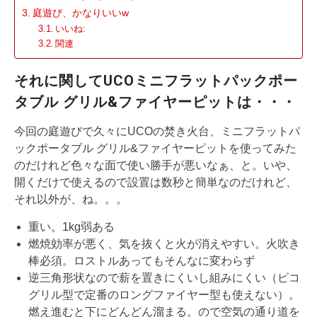
庭遊び、かなりいいw
いいね:
関連
それに関してUCOミニフラットパックポー
タブル グリル&ファイヤーピットは・・・
今回の庭遊びで久々にUCOの焚き火台、ミニフラットパ
ックポータブル グリル&ファイヤーピットを使ってみた
のだけれど色々な面で使い勝手が悪いなぁ、と。いや、
開くだけで使えるので設置は数秒と簡単なのだけれど、
それ以外が、ね。。。
重い。1kg弱ある
燃焼効率が悪く、気を抜くと火が消えやすい。火吹き
棒必須。ロストルあってもそんなに変わらず
逆三角形状なので薪を置きにくいし組みにくい（ピコ
グリル型で定番のロングファイヤー型も使えない）。
燃え進むと下にどんどん溜まる。ので空気の通り道を