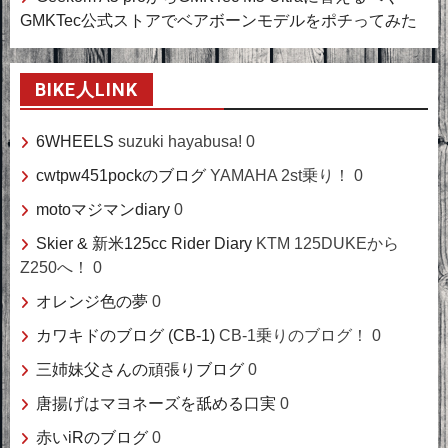
GMKTec公式ストアでベアボーンモデルをポチってみた
BIKE人LINK
6WHEELS
suzuki hayabusa! 0
cwtpw451pockのブログ
YAMAHA 2st乗り！ 0
motoマジマンdiary
0
Skier & 新米125cc Rider Diary
KTM 125DUKEから
Z250へ！ 0
オレンジ色の夢
0
カワキドのブログ (CB-1)
CB-1乗りのブログ！ 0
三姉妹父さんの頑張りブログ
0
唐揚げはマヨネーズを舐める口実
0
赤いiRのブログ
0