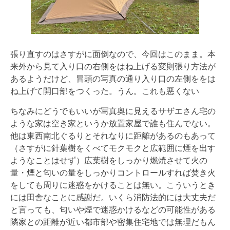
張り直すのはさすがに面倒なので、今回はこのまま。本
来外から見て入り口の右側をはね上げる変則張り方法が
あるようだけど、冒頭の写真の通り入り口の左側ををは
ね上げて開口部をつくった。うん。これも悪くない
ちなみにどうでもいいが写真奥に見えるサザエさん宅の
ような家は空き家というか放置家屋で誰も住んでない。
他は東西南北ぐるりとそれなりに距離があるのもあって
（さすがに針葉樹をくべてモクモクと広範囲に煙を出す
ようなことはせず）広葉樹をしっかり燃焼させて火の
量・煙と匂いの量をしっかりコントロールすれば焚き火
をしても周りに迷惑をかけることは無い。こういうとき
には田舎なことに感謝だ。いくら消防法的には大丈夫だ
と言っても、匂いや煙で迷惑かけるなどの可能性がある
隣家との距離が近い都市部や密集住宅地では無理だもん