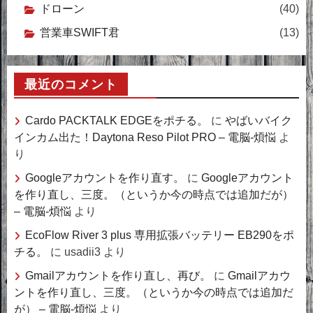
ドローン
(40)
営業車SWIFT君
(13)
最近のコメント
Cardo PACKTALK EDGEをポチる。
に
やばいバイク
インカム出た！Daytona Reso Pilot PRO – 電脳-煩悩
よ
り
Googleアカウントを作り直す。
に
Googleアカウント
を作り直し、三度。（というか今の時点では追加だが）
– 電脳-煩悩
より
EcoFlow River 3 plus 専用拡張バッテリー EB290をポ
チる。
に
usadii3
より
Gmailアカウントを作り直し、再び。
に
Gmailアカウ
ントを作り直し、三度。（というか今の時点では追加だ
が） – 電脳-煩悩
より