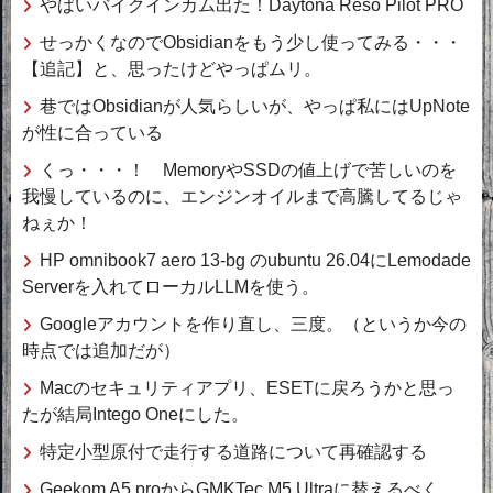
やばいバイクインカム出た！Daytona Reso Pilot PRO
せっかくなのでObsidianをもう少し使ってみる・・・
【追記】と、思ったけどやっぱムリ。
巷ではObsidianが人気らしいが、やっぱ私にはUpNote
が性に合っている
くっ・・・！ MemoryやSSDの値上げで苦しいのを
我慢しているのに、エンジンオイルまで高騰してるじゃ
ねぇか！
HP omnibook7 aero 13-bg のubuntu 26.04にLemodade
Serverを入れてローカルLLMを使う。
Googleアカウントを作り直し、三度。（というか今の
時点では追加だが）
Macのセキュリティアプリ、ESETに戻ろうかと思っ
たが結局Intego Oneにした。
特定小型原付で走行する道路について再確認する
Geekom A5 proからGMKTec M5 Ultraに替えるべく