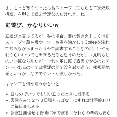
ま、もっと寒くなったら薪ストーブ（こちらも二次燃焼
構造）をINして遊ぶ予定なのだけれど、ね。
庭遊び、かなりいいw
庭遊びと言ってるが、私の場合、要は焚き火もしくは薪
ストーブで薪を燃やして、お湯を沸かしてCoffeeを淹れ
て飲みながらまったり外で読書することなのだ。いやそ
れぐらいいつでも出来るだろと思うのだが、（見晴らし
のいい庭なら別だが）それを単に庭で露天でやるのとテ
ントがあるのとでは雲泥の差で没入感が違う。秘密基地
感というか。なのでテントが欲しかった。
キャンプと何が違うかといと
庭なのでいつでも思い立ったときに出来る
天候をみて２〜３日張りっぱなしにすれば仕事終わり
に毎日楽しめる
就寝は無理せず普通に家で寝る（それらの準備も要ら