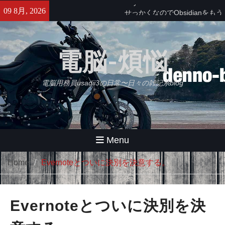
Skip
せっかくなのでObsidianをもう
09 8月, 2026
to
少し使ってみる・・・【追記】
content
と、思ったけどやっぱムリ。
久々にB2さんとラーメンツー
電脳-煩悩
やばいバイクインカム出た！
Daytona Reso Pilot PRO
電脳用務員usadii3の日常〜日々の雑記系blog
Menu
Home
Evernoteとついに決別を決意する。
Evernoteとついに決別を決