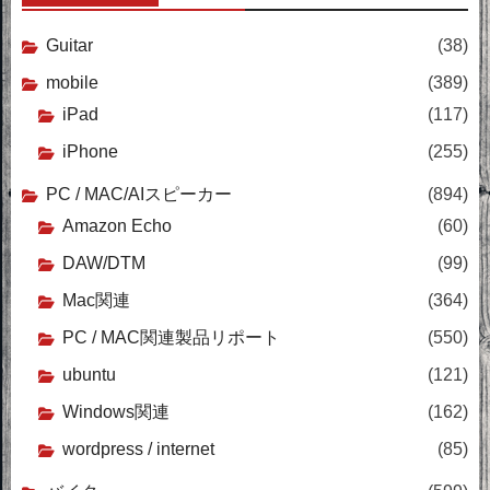
Guitar
(38)
mobile
(389)
iPad
(117)
iPhone
(255)
PC / MAC/AIスピーカー
(894)
Amazon Echo
(60)
DAW/DTM
(99)
Mac関連
(364)
PC / MAC関連製品リポート
(550)
ubuntu
(121)
Windows関連
(162)
wordpress / internet
(85)