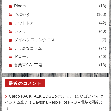
Ploom
(13)
つぶやき
(163)
アウトドア
(42)
カメラ
(48)
ダイハツ ファンクロス
(2)
チラ裏なコラム
(74)
ドローン
(40)
営業車SWIFT君
(13)
最近のコメント
Cardo PACKTALK EDGEをポチる。
に
やばいバイク
インカム出た！Daytona Reso Pilot PRO – 電脳-煩悩
よ
り