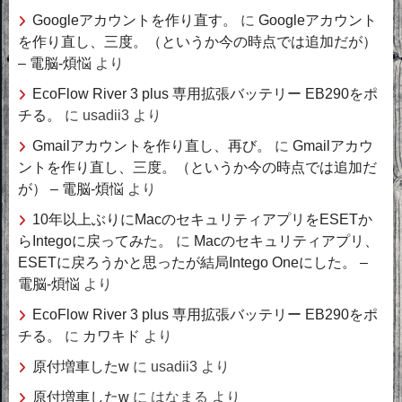
Googleアカウントを作り直す。
に
Googleアカウント
を作り直し、三度。（というか今の時点では追加だが）
– 電脳-煩悩
より
EcoFlow River 3 plus 専用拡張バッテリー EB290をポ
チる。
に
usadii3
より
Gmailアカウントを作り直し、再び。
に
Gmailアカウ
ントを作り直し、三度。（というか今の時点では追加だ
が） – 電脳-煩悩
より
10年以上ぶりにMacのセキュリティアプリをESETか
らIntegoに戻ってみた。
に
Macのセキュリティアプリ、
ESETに戻ろうかと思ったが結局Intego Oneにした。 –
電脳-煩悩
より
EcoFlow River 3 plus 専用拡張バッテリー EB290をポ
チる。
に
カワキド
より
原付増車したw
に
usadii3
より
原付増車したw
に
はなまる
より