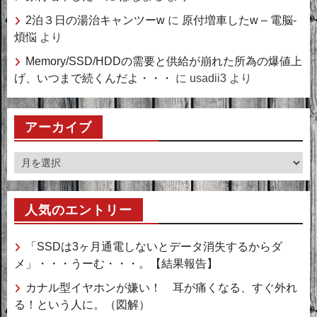
2泊３日の湯治キャンツーw
に
原付増車したw – 電脳-
煩悩
より
Memory/SSD/HDDの需要と供給が崩れた所為の爆値上
げ、いつまで続くんだよ・・・
に
usadii3
より
アーカイブ
ア
ー
カ
人気のエントリー
イ
ブ
「SSDは3ヶ月通電しないとデータ消失するからダ
メ」・・・うーむ・・・。【結果報告】
カナル型イヤホンが嫌い！ 耳が痛くなる、すぐ外れ
る！という人に。（図解）