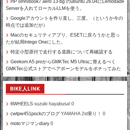
HP omnibook7 aero 13-bg のubuntu 26.04にLemodade
Serverを入れてローカルLLMを使う。
Googleアカウントを作り直し、三度。（というか今の
時点では追加だが）
Macのセキュリティアプリ、ESETに戻ろうかと思っ
たが結局Intego Oneにした。
特定小型原付で走行する道路について再確認する
Geekom A5 proからGMKTec M5 Ultraに替えるべく
GMKTec公式ストアでベアボーンモデルをポチってみた
BIKE人LINK
6WHEELS
suzuki hayabusa! 0
cwtpw451pockのブログ
YAMAHA 2st乗り！ 0
motoマジマンdiary
0