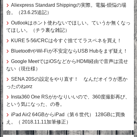
Aliexpress Standard Shippingの実際。電脳-煩悩の場
合。（23.6.25追記）
Outlookはホント使わないでほしい。ていうか無くなっ
てほしい。（チラ裏な雑記）
KURE 5-56/CRCは今すぐ捨ててラスペネを買え！
BluetoothやWi-Fiが不安定ならUSB Hubをまず疑え！
Google MeetではiOSなどからHDMI経由で音声は流せ
ない（現仕様）
SENA 20Sの設定をやり直す！ なんだオイラが悪か
ったのねorz
Insta360 One RSがかなりいいので、360度撮影再び、
という気になった、の巻。
iPad Air2 64GBからiPad（第６世代） 128GBに買換
え。（ 2018.11.11加筆修正）