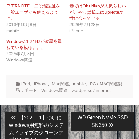
EVERNOTE 二段階認証を
巷ではObsidianが人気らしい
一般ユーザでも使えるよう
が、やっぱ私にはUpNoteが
に。
性に合っている
2013年10月8日
2026年7月28日
mobile
iPhone
Windows11 24H2が改悪を重
ねている模様。。。
2025年7月8日
Windows関連
iPad
,
iPhone
,
Mac関連
,
mobile
,
PC / MAC関連製
品リポート
,
Windows関連
,
wordpress / internet
投
Previous
Next
WD Green NVMe SSD
【2021.11】ついに
post:
post:
稿
Windows用無料のシステ
SN350
ムドライブのクローンア
ナ