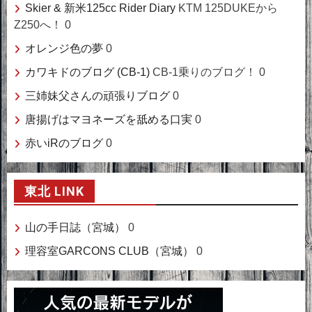
Skier & 新米125cc Rider Diary
KTM 125DUKEから
Z250へ！ 0
オレンジ色の夢
0
カワキドのブログ (CB-1)
CB-1乗りのブログ！ 0
三姉妹父さんの頑張りブログ
0
唐揚げはマヨネーズを舐める口実
0
赤いiRのブログ
0
東北 LINK
山の手日誌（宮城）
0
理容室GARCONS CLUB（宮城）
0