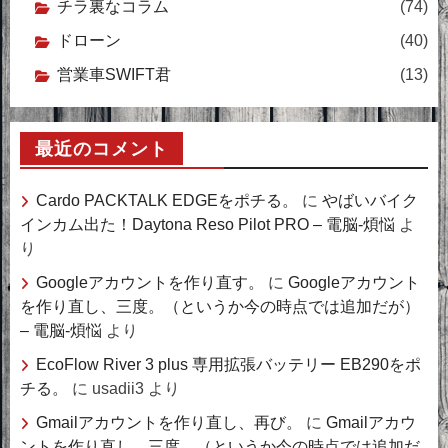
チラ裏なコラム
(74)
ドローン
(40)
営業車SWIFT君
(13)
最近のコメント
Cardo PACKTALK EDGEをポチる。
に
やばいバイク
インカム出た！Daytona Reso Pilot PRO – 電脳-煩悩
よ
り
Googleアカウントを作り直す。
に
Googleアカウント
を作り直し、三度。（というか今の時点では追加だが）
– 電脳-煩悩
より
EcoFlow River 3 plus 専用拡張バッテリー EB290をポ
チる。
に
usadii3
より
Gmailアカウントを作り直し、再び。
に
Gmailアカウ
ントを作り直し、三度。（というか今の時点では追加だ