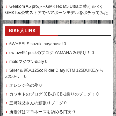
Geekom A5 proからGMKTec M5 Ultraに替えるべく
GMKTec公式ストアでベアボーンモデルをポチってみた
BIKE人LINK
6WHEELS
suzuki hayabusa! 0
cwtpw451pockのブログ
YAMAHA 2st乗り！ 0
motoマジマンdiary
0
Skier & 新米125cc Rider Diary
KTM 125DUKEから
Z250へ！ 0
オレンジ色の夢
0
カワキドのブログ (CB-1)
CB-1乗りのブログ！ 0
三姉妹父さんの頑張りブログ
0
唐揚げはマヨネーズを舐める口実
0