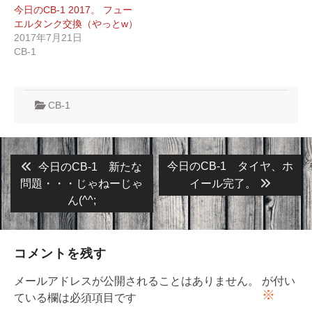
今日のCB-1 2017。 フュー
エルタンク交換（やっとw）
2017年7月21日
CB-1
CB-1
投
Previous
Next
今日のCB-1 タイヤ、ホ
今日のCB-1 新たな
post:
post:
稿
問題・・・じゃねーじゃ
イール完了。
ん(^^;
ナ
ビ
ゲ
コメントを残す
ー
メールアドレスが公開されることはありません。
が付い
シ
※
ている欄は必須項目です
ョ