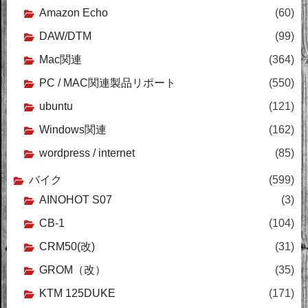
Amazon Echo
(60)
DAW/DTM
(99)
Mac関連
(364)
PC / MAC関連製品リポート
(550)
ubuntu
(121)
Windows関連
(162)
wordpress / internet
(85)
バイク
(599)
AINOHOT S07
(3)
CB-1
(104)
CRM50(改)
(31)
GROM（改）
(35)
KTM 125DUKE
(171)