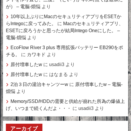
が） – 電脳-煩悩
より
10年以上ぶりにMacのセキュリティアプリをESETか
らIntegoに戻ってみた。
に
Macのセキュリティアプリ、
ESETに戻ろうかと思ったが結局Intego Oneにした。 –
電脳-煩悩
より
EcoFlow River 3 plus 専用拡張バッテリー EB290をポ
チる。
に
カワキド
より
原付増車したw
に
usadii3
より
原付増車したw
に
はなまる
より
2泊３日の湯治キャンツーw
に
原付増車したw – 電脳-
煩悩
より
Memory/SSD/HDDの需要と供給が崩れた所為の爆値上
げ、いつまで続くんだよ・・・
に
usadii3
より
アーカイブ