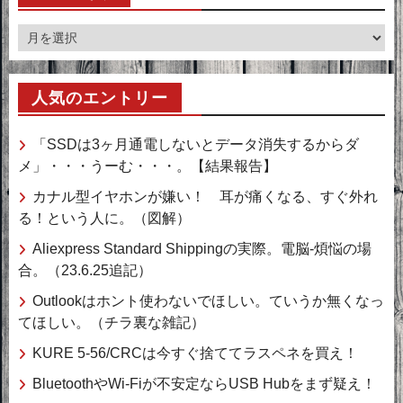
ア
ー
カ
人気のエントリー
イ
ブ
「SSDは3ヶ月通電しないとデータ消失するからダ
メ」・・・うーむ・・・。【結果報告】
カナル型イヤホンが嫌い！ 耳が痛くなる、すぐ外れ
る！という人に。（図解）
Aliexpress Standard Shippingの実際。電脳-煩悩の場
合。（23.6.25追記）
Outlookはホント使わないでほしい。ていうか無くなっ
てほしい。（チラ裏な雑記）
KURE 5-56/CRCは今すぐ捨ててラスペネを買え！
BluetoothやWi-Fiが不安定ならUSB Hubをまず疑え！