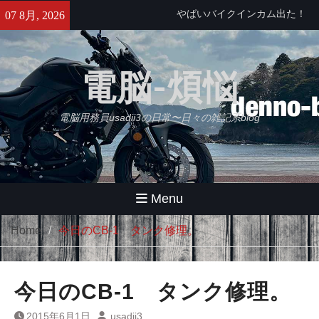
Skip
せっかくなのでObsidianをもう
07 8月, 2026
to
少し使ってみる・・・【追記】
content
と、思ったけどやっぱムリ。
久々にB2さんとラーメンツー
電脳-煩悩
やばいバイクインカム出た！
Daytona Reso Pilot PRO
電脳用務員usadii3の日常〜日々の雑記系blog
Menu
Home
今日のCB-1 タンク修理。
今日のCB-1 タンク修理。
2015年6月1日
usadii3