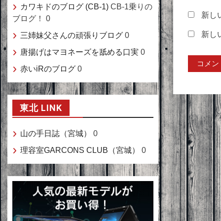
カワキドのブログ (CB-1)
CB-1乗りの
新し
ブログ！ 0
新し
三姉妹父さんの頑張りブログ
0
唐揚げはマヨネーズを舐める口実
0
赤いiRのブログ
0
東北 LINK
山の手日誌（宮城）
0
理容室GARCONS CLUB（宮城）
0