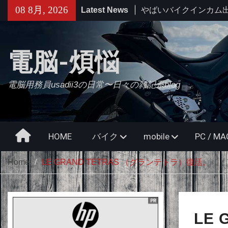
Skip
08 8月, 2026
Latest News
せっかくなのでObsidi
to
使ってみる・・・【追
content
たけどやっぱムリ。
久々にB2さんとラーメ
電脳-煩悩
電脳用務員usadii3の日常〜日々の雑記系blog
Home
HOME
バイク
mobile
PC / 
Home
LE GRAND TETRAS （グランテトラ）復活。
LE