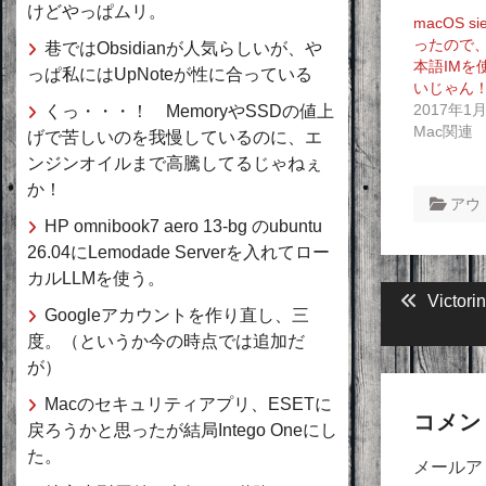
けどやっぱムリ。
macOS si
ったので
巷ではObsidianが人気らしいが、や
本語IMを
っぱ私にはUpNoteが性に合っている
いじゃん
2017年1
くっ・・・！ MemoryやSSDの値上
Mac関連
げで苦しいのを我慢しているのに、エ
ンジンオイルまで高騰してるじゃねぇ
か！
アウ
HP omnibook7 aero 13-bg のubuntu
26.04にLemodade Serverを入れてロー
カルLLMを使う。
投
Previou
Victo
Googleアカウントを作り直し、三
post:
稿
度。（というか今の時点では追加だ
ナ
が）
ビ
Macのセキュリティアプリ、ESETに
コメン
戻ろうかと思ったが結局Intego Oneにし
ゲ
た。
メールア
ー