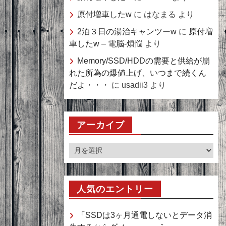
原付増車したw
に
はなまる
より
2泊３日の湯治キャンツーw
に
原付増
車したw – 電脳-煩悩
より
Memory/SSD/HDDの需要と供給が崩
れた所為の爆値上げ、いつまで続くん
だよ・・・
に
usadii3
より
アーカイブ
ア
ー
カ
イ
人気のエントリー
ブ
「SSDは3ヶ月通電しないとデータ消