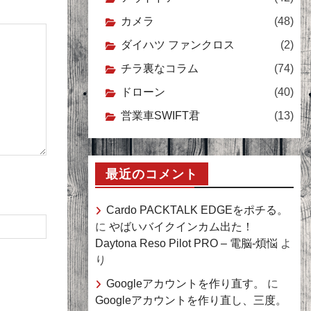
カメラ
(48)
ダイハツ ファンクロス
(2)
チラ裏なコラム
(74)
ドローン
(40)
営業車SWIFT君
(13)
最近のコメント
Cardo PACKTALK EDGEをポチる。
に
やばいバイクインカム出た！
Daytona Reso Pilot PRO – 電脳-煩悩
よ
り
Googleアカウントを作り直す。
に
Googleアカウントを作り直し、三度。