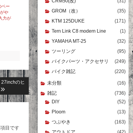
CRM50(改)
(31)
raのベー
GROM（改）
(35)
るがや
入力が
KTM 125DUKE
(171)
Tern Link C8 modern Line
(1)
YAMAHA MT-25
(32)
ツーリング
(95)
バイクパーツ・アクセサリ
(249)
バイク雑記
(220)
 27inchのヒ
未分類
(16)
雑記
(736)
DIY
(52)
Ploom
(13)
つぶやき
(163)
須項目です
アウトドア
(42)