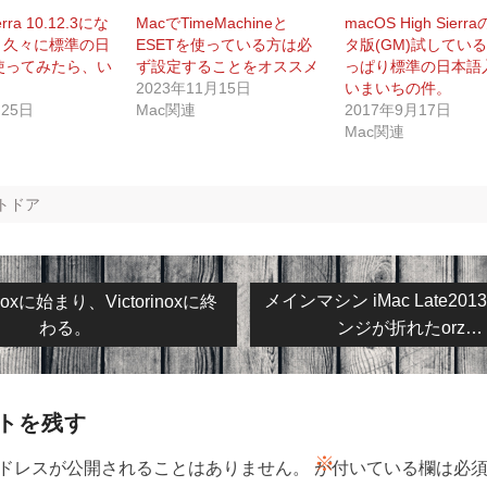
erra 10.12.3にな
MacでTimeMachineと
macOS High Sier
、久々に標準の日
ESETを使っている方は必
タ版(GM)試してい
使ってみたら、い
ず設定することをオススメ
っぱり標準の日本語
！
2023年11月15日
いまいちの件。
月25日
Mac関連
2017年9月17日
Mac関連
トドア
s
Next
メインマシン iMac Late2013
rinoxに始まり、Victorinoxに終
post:
わる。
ンジが折れたorz…
トを残す
※
ドレスが公開されることはありません。
が付いている欄は必