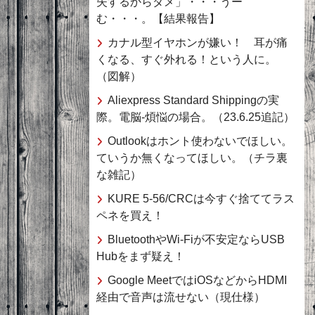
失するからダメ」・・・うー
む・・・。【結果報告】
カナル型イヤホンが嫌い！ 耳が痛
くなる、すぐ外れる！という人に。
（図解）
Aliexpress Standard Shippingの実
際。電脳-煩悩の場合。（23.6.25追記）
Outlookはホント使わないでほしい。
ていうか無くなってほしい。（チラ裏
な雑記）
KURE 5-56/CRCは今すぐ捨ててラス
ペネを買え！
BluetoothやWi-Fiが不安定ならUSB
Hubをまず疑え！
Google MeetではiOSなどからHDMI
経由で音声は流せない（現仕様）