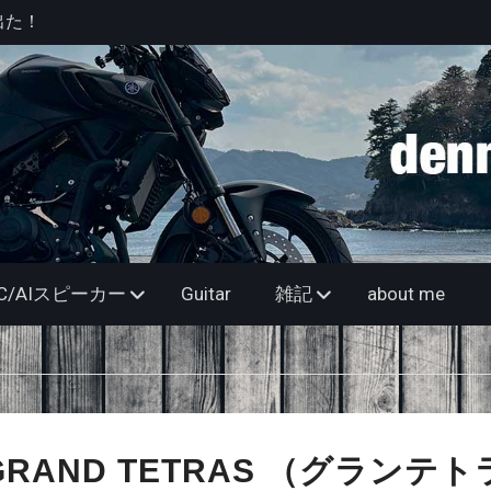
anをもう少し
記】と、思っ
ンツー
MAC/AIスピーカー
Guitar
雑記
about me
 GRAND TETRAS （グランテ