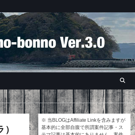
※ 当BLOGはAffiliate Linkを含みますが
トラ）
基本的に全部自腹で所謂案件記事・ス
テマ記事は基本的にありません。案件