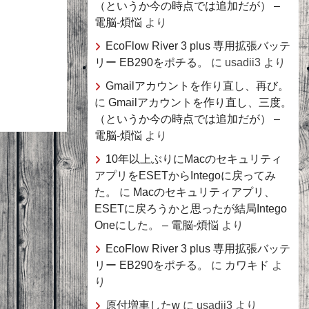
（というか今の時点では追加だが） –
電脳-煩悩
より
EcoFlow River 3 plus 専用拡張バッテ
リー EB290をポチる。
に
usadii3
より
Gmailアカウントを作り直し、再び。
に
Gmailアカウントを作り直し、三度。
（というか今の時点では追加だが） –
電脳-煩悩
より
10年以上ぶりにMacのセキュリティ
アプリをESETからIntegoに戻ってみ
た。
に
Macのセキュリティアプリ、
ESETに戻ろうかと思ったが結局Intego
Oneにした。 – 電脳-煩悩
より
EcoFlow River 3 plus 専用拡張バッテ
リー EB290をポチる。
に
カワキド
よ
り
原付増車したw
に
usadii3
より