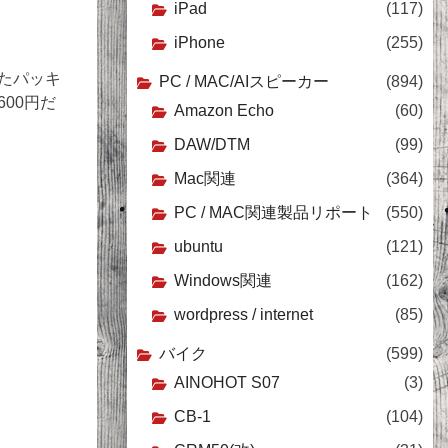
iPad
(117)
iPhone
(255)
たパッキ
PC / MAC/AIスピーカー
(894)
00円だ
Amazon Echo
(60)
DAW/DTM
(99)
Mac関連
(364)
PC / MAC関連製品リポート
(550)
ubuntu
(121)
Windows関連
(162)
wordpress / internet
(85)
バイク
(599)
AINOHOT S07
(3)
CB-1
(104)