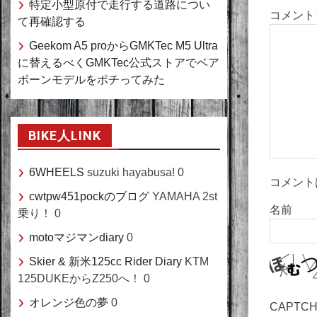
特定小型原付で走行する道路につい
シ
コメント
て再確認する
ョ
Geekom A5 proからGMKTec M5 Ultra
ン
に替えるべくGMKTec公式ストアでベア
ボーンモデルをポチってみた
BIKE人LINK
6WHEELS
suzuki hayabusa! 0
コメント
cwtpw451pockのブログ
YAMAHA 2st
名前
乗り！ 0
motoマジマンdiary
0
Skier & 新米125cc Rider Diary
KTM
125DUKEからZ250へ！ 0
オレンジ色の夢
0
CAPTC