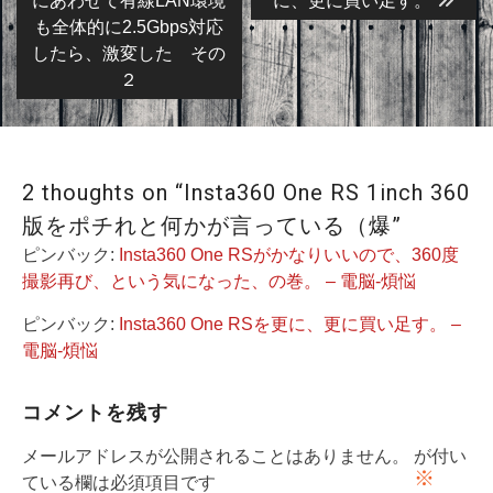
稿
にあわせて有線LAN環境
に、更に買い足す。
も全体的に2.5Gbps対応
ナ
したら、激変した その
ビ
２
ゲ
ー
シ
2 thoughts on “Insta360 One RS 1inch 360
ョ
版をポチれと何かが言っている（爆”
ン
ピンバック:
Insta360 One RSがかなりいいので、360度
撮影再び、という気になった、の巻。 – 電脳-煩悩
ピンバック:
Insta360 One RSを更に、更に買い足す。 –
電脳-煩悩
コメントを残す
メールアドレスが公開されることはありません。
が付い
※
ている欄は必須項目です