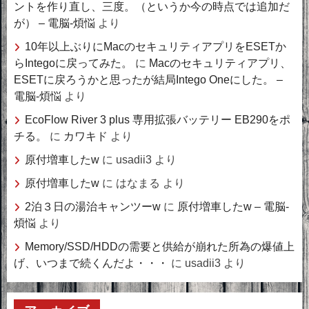
ントを作り直し、三度。（というか今の時点では追加だ
が） – 電脳-煩悩
より
10年以上ぶりにMacのセキュリティアプリをESETか
らIntegoに戻ってみた。
に
Macのセキュリティアプリ、
ESETに戻ろうかと思ったが結局Intego Oneにした。 –
電脳-煩悩
より
EcoFlow River 3 plus 専用拡張バッテリー EB290をポ
チる。
に
カワキド
より
原付増車したw
に
usadii3
より
原付増車したw
に
はなまる
より
2泊３日の湯治キャンツーw
に
原付増車したw – 電脳-
煩悩
より
Memory/SSD/HDDの需要と供給が崩れた所為の爆値上
げ、いつまで続くんだよ・・・
に
usadii3
より