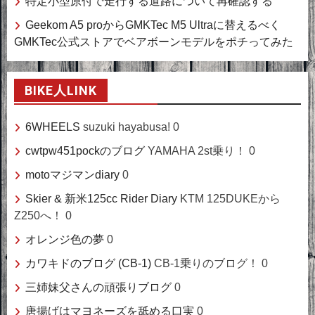
特定小型原付で走行する道路について再確認する
Geekom A5 proからGMKTec M5 Ultraに替えるべく
GMKTec公式ストアでベアボーンモデルをポチってみた
BIKE人LINK
6WHEELS
suzuki hayabusa! 0
cwtpw451pockのブログ
YAMAHA 2st乗り！ 0
motoマジマンdiary
0
Skier & 新米125cc Rider Diary
KTM 125DUKEから
Z250へ！ 0
オレンジ色の夢
0
カワキドのブログ (CB-1)
CB-1乗りのブログ！ 0
三姉妹父さんの頑張りブログ
0
唐揚げはマヨネーズを舐める口実
0