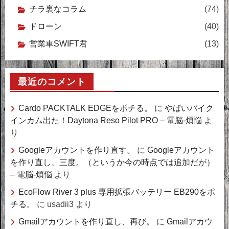
チラ裏なコラム
(74)
ドローン
(40)
営業車SWIFT君
(13)
最近のコメント
Cardo PACKTALK EDGEをポチる。
に
やばいバイク
インカム出た！Daytona Reso Pilot PRO – 電脳-煩悩
よ
り
Googleアカウントを作り直す。
に
Googleアカウント
を作り直し、三度。（というか今の時点では追加だが）
– 電脳-煩悩
より
EcoFlow River 3 plus 専用拡張バッテリー EB290をポ
チる。
に
usadii3
より
Gmailアカウントを作り直し、再び。
に
Gmailアカウ