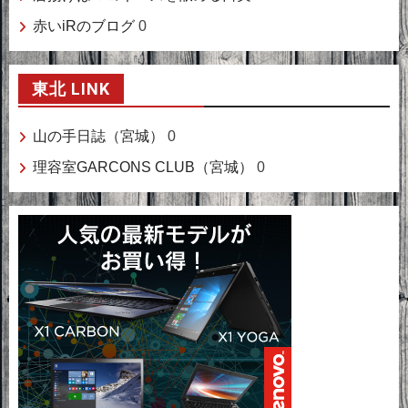
赤いiRのブログ
0
東北 LINK
山の手日誌（宮城）
0
理容室GARCONS CLUB（宮城）
0