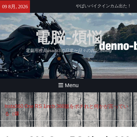
Skip
せっかくなのでObsidianをもう
09 8月, 2026
to
少し使ってみる・・・【追記】
content
と、思ったけどやっぱムリ。
久々にB2さんとラーメンツー
電脳-煩悩
電脳用務員usadii3の日常〜日々の雑記系blog
Menu
Home
Insta360 One RS 1inch 360版をポチれと何かが言ってい
る（爆