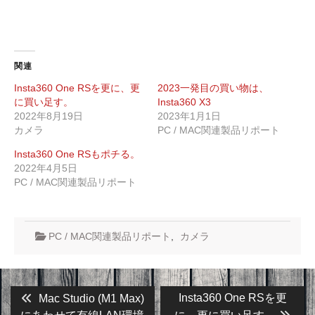
関連
Insta360 One RSを更に、更
2023一発目の買い物は、
に買い足す。
Insta360 X3
2022年8月19日
2023年1月1日
カメラ
PC / MAC関連製品リポート
Insta360 One RSもポチる。
2022年4月5日
PC / MAC関連製品リポート
PC / MAC関連製品リポート
,
カメラ
投
Previous
Next
Insta360 One RSを更
Mac Studio (M1 Max)
post:
post: