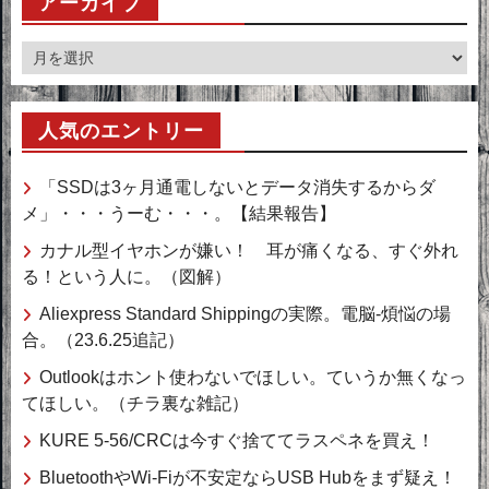
アーカイブ
ア
ー
カ
人気のエントリー
イ
ブ
「SSDは3ヶ月通電しないとデータ消失するからダ
メ」・・・うーむ・・・。【結果報告】
カナル型イヤホンが嫌い！ 耳が痛くなる、すぐ外れ
る！という人に。（図解）
Aliexpress Standard Shippingの実際。電脳-煩悩の場
合。（23.6.25追記）
Outlookはホント使わないでほしい。ていうか無くなっ
てほしい。（チラ裏な雑記）
KURE 5-56/CRCは今すぐ捨ててラスペネを買え！
BluetoothやWi-Fiが不安定ならUSB Hubをまず疑え！