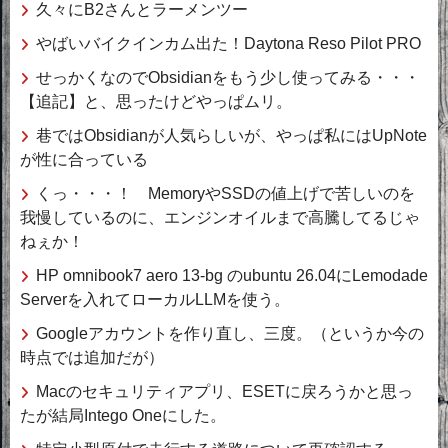
久々にB2さんとラーメンツー
やばいバイクインカム出た！Daytona Reso Pilot PRO
せっかくなのでObsidianをもう少し使ってみる・・・
【追記】と、思ったけどやっぱムリ。
巷ではObsidianが人気らしいが、やっぱ私にはUpNote
が性に合っている
くっ・・・！ MemoryやSSDの値上げで苦しいのを
我慢しているのに、エンジンオイルまで高騰してるじゃ
ねぇか！
HP omnibook7 aero 13-bg のubuntu 26.04にLemodade
Serverを入れてローカルLLMを使う。
Googleアカウントを作り直し、三度。（というか今の
時点では追加だが）
Macのセキュリティアプリ、ESETに戻ろうかと思っ
たが結局Intego Oneにした。