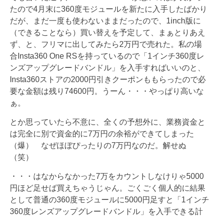
たので4月末に360度モジュールを新たに入手したばかり
だが、まだ一度も使わないままだったので、1inch版に
（できることなら）買い替えを予定して、まぁとりあえ
ず、と、フリマに出してみたら2万円で売れた。私の場
合Insta360 One RSを持っているので「1インチ360度レ
ンズアップグレードバンドル」を入手すればいいのと、
Insta360ストアの2000円引きクーポンももらったので必
要な金額は残り74600円。うーん・・・やっぱり高いな
ぁ。
とか思っていたら不意に、全くの予想外に、業務資金と
は完全に別で資金的に7万円の余裕ができてしまった
（爆） なぜほぼぴったりの7万円なのだ。解せぬ
（笑）
・・・はなからなかった7万をカウントしなけりゃ5000
円ほど足せば買えちゃうじゃん。ごくごく個人的に結果
として普通の360度モジュールに5000円足すと「1インチ
360度レンズアップグレードバンドル」を入手できる計