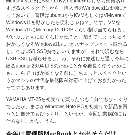
Memory 32GBにSSD 1TBとubuntuからしたら余裕あり
すぎるスペックですから「購入時のWindows11は別にと
っておいて、普段はubuntuからKVMもしくはVMwareで
Windows11を動かしたら便利じゃね？」です。VMな
Windows11にMemory 12-16GBぐらい割り当てられるし
だいぶまともに動くんじゃね？と。加えてしょっちゅう
おかしくなるWindows11丸ごとスナップショット取れる
し。今はUSB SSD持ち歩いてますが、それで済むなら
USB SSDも減らせるし、ね。それに先述した通り今年に
出るubuntu 26.04 LTSのためにとか今後長く使うために
もここらで（ばか高くなる前に）ちょっとスペックとい
うかマシンの世代を最低限AI対応に上げておきたかった
ってのもあります。
YAMAHA MT-25を初売りで買ったのも自分でもびっくり
でしたが、まさかWindows Note PCを初売りで新品を買
うとは自分でもびっくり、というか、今回は業務的にも
仕方なし、かな。うん。
今年は廉価版MacBookとか出そうだけ