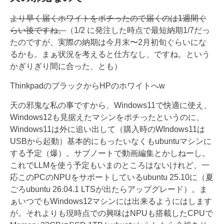
より早く届くホワイトをポチったので届くのは1週間ぐ
らい後ですね。
（1/2 に発注した時点で最短納期1/7だっ
たのですが、実際の納期は今月末〜2月初旬ぐらいにな
るかも。まぁ状況を考えると仕方なし、ですね。という
かぎりぎり間に合った、とも）
ThinkpadのブラックからHPのホワイトへw
天の邪鬼な私の事ですから、Windows11で快適に使え、
Windows12も見据えたマシンをポチったというのに、
Windows11は外に追い出して（購入時のWIndows11は
USBから起動）基本的にもったいなくもubuntuマシンに
する予定（爆）。サブノートで動画編集とかしねーし。
これでLLMを使う予定もいまのところはないけれど、一
応このPCのNPUをサポートしているubuntu 25.10に（夏
ごろubuntu 26.04.1 LTSが出たらアップグレード）。ま
ぁいつでもWindows12マシンには出来るようにはします
が。それよりも現時点での興味はNPUも搭載したCPUで