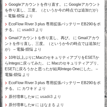
Googleアカウントを作り直す。
に
Googleアカウント
を作り直し、三度。（というか今の時点では追加だが）
– 電脳-煩悩
より
EcoFlow River 3 plus 専用拡張バッテリー EB290をポ
チる。
に
usadii3
より
Gmailアカウントを作り直し、再び。
に
Gmailアカウ
ントを作り直し、三度。（というか今の時点では追加だ
が） – 電脳-煩悩
より
10年以上ぶりにMacのセキュリティアプリをESETか
らIntegoに戻ってみた。
に
Macのセキュリティアプリ、
ESETに戻ろうかと思ったが結局Intego Oneにした。 –
電脳-煩悩
より
EcoFlow River 3 plus 専用拡張バッテリー EB290をポ
チる。
に
カワキド
より
原付増車したw
に
usadii3
より
原付増車したw
に
はなまる
より