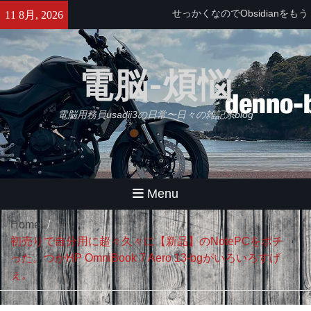
Skip
せっかくなのでObsidianをもう
11 8月, 2026
to
少し使ってみる・・・【追記】
content
と、思ったけどやっぱムリ。
久々にB2さんとラーメンツー
電脳-煩悩
やばいバイクインカム出た！
Daytona Reso Pilot PRO
電脳用務員usadii3の日常〜日々の雑記系blog
Menu
Home
初売りで自分用に超々久々に【新品】のNotePCをポチ
った。つかHP OmniBook 7 Aero 13-bgがいろいろすげ
ぇ。