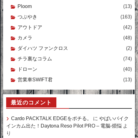
Ploom
(13)
つぶやき
(163)
アウトドア
(42)
カメラ
(48)
ダイハツ ファンクロス
(2)
チラ裏なコラム
(74)
ドローン
(40)
営業車SWIFT君
(13)
最近のコメント
Cardo PACKTALK EDGEをポチる。
に
やばいバイク
インカム出た！Daytona Reso Pilot PRO – 電脳-煩悩
よ
り