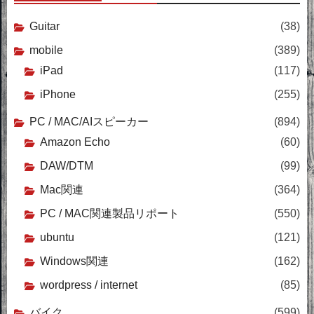
Guitar
(38)
mobile
(389)
iPad
(117)
iPhone
(255)
PC / MAC/AIスピーカー
(894)
Amazon Echo
(60)
DAW/DTM
(99)
Mac関連
(364)
PC / MAC関連製品リポート
(550)
ubuntu
(121)
Windows関連
(162)
wordpress / internet
(85)
バイク
(599)