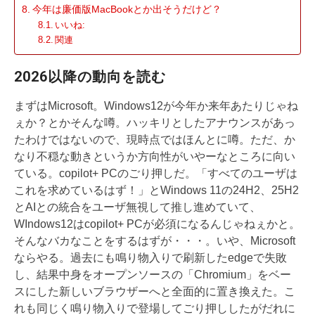
今年は廉価版MacBookとか出そうだけど？
いいね:
関連
2026以降の動向を読む
まずはMicrosoft。Windows12が今年か来年あたりじゃね
ぇか？とかそんな噂。ハッキリとしたアナウンスがあっ
たわけではないので、現時点ではほんとに噂。ただ、か
なり不穏な動きというか方向性がいやーなところに向い
ている。copilot+ PCのごり押しだ。「すべてのユーザは
これを求めているはず！」とWindows 11の24H2、25H2
とAIとの統合をユーザ無視して推し進めていて、
WIndows12はcopilot+ PCが必須になるんじゃねぇかと。
そんなバカなことをするはずが・・・。いや、Microsoft
ならやる。過去にも鳴り物入りで刷新したedgeで失敗
し、結果中身をオープンソースの「Chromium」をベー
スにした新しいブラウザーへと全面的に置き換えた。こ
れも同じく鳴り物入りで登場してごり押ししたがだれに