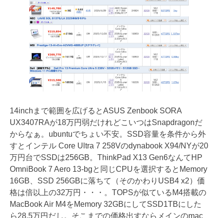
14inchまで範囲を広げるとASUS Zenbook SORA
UX3407RAが18万円弱だけれどこいつはSnapdragonだ
からなぁ。ubuntuでちょい不安。SSD容量を条件から外
すとインテル Core Ultra 7 258Vのdynabook X94/NYが20
万円台でSSDは256GB。ThinkPad X13 Gen6なんてHP
OmniBook 7 Aero 13-bgと同じCPUを選択するとMemory
16GB、SSD 256GBに落ちて（そのかわりUSB4 x2）価
格は倍以上の32万円・・・。TOPSが似ているM4搭載の
MacBook Air M4をMemory 32GBにしてSSD1TBにした
ら28.5万円だし。そこまでの価格出すならメインのmac