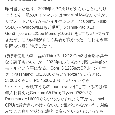
昨日書いた通り、2026年はPC周りがえらいことになり
そうです。私のメインマシンはmacMini M4なんですが、
サブノートというかモバイルマシンとしてubuntu（usb
SSDからWindows11も起動可）のThinkPad X13
Gen3（core i5 1235u Memory16GB）を1年ちょい使って
きたが、この体制がすごく具合が良かった。これを今年
以降も快適に維持したい。
ほぼ未使用の新古品のThinkPad X13 Gen3は全然不具合
なく調子もいい。が、2022年モデルなので既に4年前の
モデルという事になる。Core i5 1235uのCPUベンチマー
ク（PassMark）は13000ぐらいでRyzenでいうとR3
5300Uぐらい、R5 4500Uよりちょい良いぐら
い・・・。今現在うちのubuntu serveにしているのは昨
年入れ替えたGeekom A5 ProがRyzen 7530Uで
Passmarkは16000ぐらいなのでそれより下かぁ。Intel
CPUは最近追っかけてないんで気がつかなかった。AI絡
みでここ数年で状況は劇的に変っているとはいっても