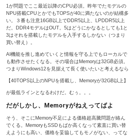
1が問題でここ最近以降のCPU必須。昨年でたモデルの
NPU搭載CPUとかでもTOPSが40に満たないのが結構多
い。３番も注意16GB以上でDDR5以上、LPDDR5以上
だ。DDR4モデルはOUT。5はどうにかなるとしても1と
3はそれを搭載したモデルを入手するしかない（つまり
買い替え）。
AI機能を推し進めていくと情報を守る上でもローカルで
も動作させたくなる。その場合はMemoryは32GB必須。
つまりWindows12を見据えて長く使いたいと考えるなら
【40TOPS以上のNPUを搭載し、Memoryが32GB以上】
が最低ラインとなるわけだ。むぅ。。。
だがしかし、Memoryがねえってばよ
そう、そこにMemory不足による価格超高騰問題が絡ん
でくる。MemoryもSSDもばか高くなって素直に買い替
えようにも高い、価格を妥協してもモノがない、ってな