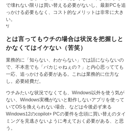
で壊れない限りは買い替える必要がないし、最新PCを追
っかける必要もなく、コスト的なメリットは非常に大き
い。
*/
とは言ってもウチの場合は状況を把握しと
かなくてはイケない（苦笑）
業務的に「知らない、わからない」では話にならないの
で、不本意でも「バカじゃねぇの？」と内心思ってても
一応、追っかける必要がある。これは業務的に仕方な
し。必要経費だ。
ウチみたいな状況でなくても、Windows以外を使う気が
ない、Windows実機がないと動作しないアプリを使って
いてOSを換えられない場合、などは今後必ず来る
Windows12のcopilot+ PCの要件を念頭に買い替えのタイ
ミングを見逃さないように考えておく必要がある、と思
う。