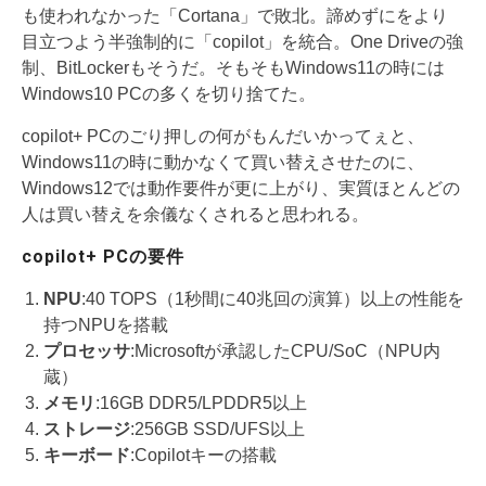
も使われなかった「Cortana」で敗北。諦めずにをより
目立つよう半強制的に「copilot」を統合。One Driveの強
制、BitLockerもそうだ。そもそもWindows11の時には
Windows10 PCの多くを切り捨てた。
copilot+ PCのごり押しの何がもんだいかってぇと、
Windows11の時に動かなくて買い替えさせたのに、
Windows12では動作要件が更に上がり、実質ほとんどの
人は買い替えを余儀なくされると思われる。
copilot+ PCの要件
NPU
:40 TOPS（1秒間に40兆回の演算）以上の性能を
持つNPUを搭載
プロセッサ
:Microsoftが承認したCPU/SoC（NPU内
蔵）
メモリ
:16GB DDR5/LPDDR5以上
ストレージ
:256GB SSD/UFS以上
キーボード
:Copilotキーの搭載