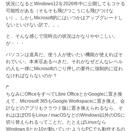
状況になるとWindows12を2026年中に公開してもコケる
可能性がある（そもそも飛びつこうにも飛びつけな
い）。しかしMicrosoft的にはいつかはアップグレードし
ないといけない訳で。。。
と、そんな感じで現時点の状況はかなりややこしい。
が・・・
パソコンは道具だ。使う人が使いたい機能が使えればそ
れでいい。本来荘あるべきだ。それがなぜどんなレベル
の人も一律にMicrosoftのごり押しの要件に強制的に従わ
なければならないのか？
/*
ちなみにOfficeをすべてLibre OfficeとかGoogleに置き換
えて、Microsoft 365もGoogle Workspaceに置き換え、会
計などのアプリもクラウド版に置き換えられるなら、そ
れはほぼOSをLinux / macOSなどのWindows以外のOSに
切り替えられるってことだ。たとえばLinuxなら
Windows 8とか10が動いていたようなPCでも動作するの