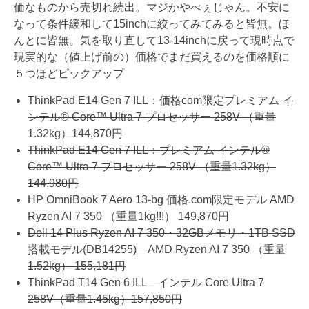
価なものから売切れ続出。マジかやべぇじゃん。不安に
なって条件緩和して15inchに絞ってみてみると皆無。ほ
んとに皆無。気を取り直して13-14inchに戻って現時点で
現実的な（値上げ前の）価格でまだ買えるのを価格順に
５つほどピックアップ
ThinkPad E14 Gen 7 ILL：価格com限定プレミアム イ
ンテル® Core™ Ultra 7 プロセッサー 258V （重量
1.32kg）144,870円
ThinkPad E14 Gen 7 ILL：プレミアム インテル®
Core™ Ultra 7 プロセッサー 258V （重量1.32kg）
144,980円
HP OmniBook 7 Aero 13-bg 価格.com限定モデル AMD
Ryzen AI 7 350 （重量1kg!!!） 149,870円
Dell 14 Plus Ryzen AI 7 350・32GBメモリ・1TB SSD
搭載モデル(DB14255) AMD Ryzen AI 7 350 （重量
1.52kg） 155,181円
ThinkPad T14 Gen 6 ILL インテル Core Ultra 7
258V（重量1.45kg）157,850円