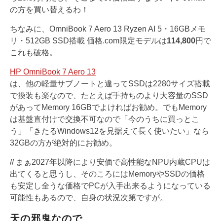
の方を買い替えるわ！
ちなみに、OmniBook 7 Aero 13 Ryzen AI 5・16GBメモ
リ・512GB SSD搭載 価格.com限定モデルは
114,800
円で
これも破格。
HP OmniBook 7 Aero 13
は、他の軽量サブノートと違ってSSDは2280サイズ搭載
で換装も楽なので、たとえば手持ちのより大容量のSSD
があってMemory 16GBでよければお勧め。でもMemory
は基盤直付けで交換不可なので「今のうちに買っとこ
う」「きたるWindows12を見据えて長く使いたい」なら
32GBの方が絶対的にお勧め。
// まぁ2027年以降により安価で高性能なNPU内蔵CPUは
出てくると思うし、そのころにはMemoryやSSDの価格
も安定し全うな価格でPCが入手出来るようになっている
可能性もあるので、自身の状況次第ですが。
天の邪鬼なので