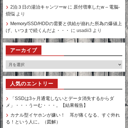
2泊３日の湯治キャンツーw
に
原付増車したw – 電脳-
煩悩
より
Memory/SSD/HDDの需要と供給が崩れた所為の爆値上
げ、いつまで続くんだよ・・・
に
usadii3
より
アーカイブ
ア
ー
カ
人気のエントリー
イ
ブ
「SSDは3ヶ月通電しないとデータ消失するからダ
メ」・・・うーむ・・・。【結果報告】
カナル型イヤホンが嫌い！ 耳が痛くなる、すぐ外れ
る！という人に。（図解）