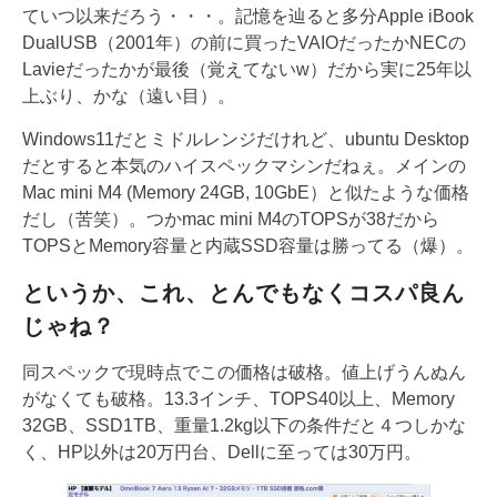
ていつ以来だろう・・・。記憶を辿ると多分Apple iBook
DualUSB（2001年）の前に買ったVAIOだったかNECの
Lavieだったかが最後（覚えてないw）だから実に25年以
上ぶり、かな（遠い目）。
Windows11だとミドルレンジだけれど、ubuntu Desktop
だとすると本気のハイスペックマシンだねぇ。メインの
Mac mini M4 (Memory 24GB, 10GbE）と似たような価格
だし（苦笑）。つかmac mini M4のTOPSが38だから
TOPSとMemory容量と内蔵SSD容量は勝ってる（爆）。
というか、これ、とんでもなくコスパ良ん
じゃね？
同スペックで現時点でこの価格は破格。値上げうんぬん
がなくても破格。13.3インチ、TOPS40以上、Memory
32GB、SSD1TB、重量1.2kg以下の条件だと４つしかな
く、HP以外は20万円台、Dellに至っては30万円。