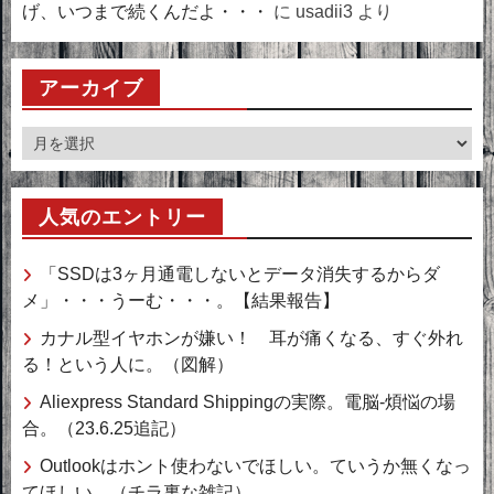
げ、いつまで続くんだよ・・・
に
usadii3
より
アーカイブ
ア
ー
カ
人気のエントリー
イ
ブ
「SSDは3ヶ月通電しないとデータ消失するからダ
メ」・・・うーむ・・・。【結果報告】
カナル型イヤホンが嫌い！ 耳が痛くなる、すぐ外れ
る！という人に。（図解）
Aliexpress Standard Shippingの実際。電脳-煩悩の場
合。（23.6.25追記）
Outlookはホント使わないでほしい。ていうか無くなっ
てほしい。（チラ裏な雑記）