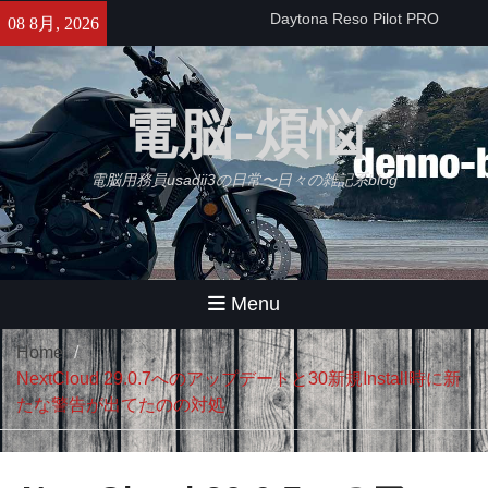
Skip
せっかくなのでObsidianをもう
08 8月, 2026
to
少し使ってみる・・・【追記】
content
と、思ったけどやっぱムリ。
久々にB2さんとラーメンツー
電脳-煩悩
やばいバイクインカム出た！
Daytona Reso Pilot PRO
電脳用務員usadii3の日常〜日々の雑記系blog
Menu
Home
NextCloud 29.0.7へのアップデートと30新規Install時に新
たな警告が出てたのの対処