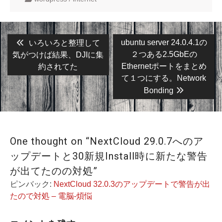
投
Previous
Next
ubuntu server 24.0.4.1の
いろいろと整理して
post:
post:
稿
２つある2.5GbEの
気がつけば結果、DJIに集
Ethernetポートをまとめ
約されてた
ナ
て１つにする。Network
ビ
Bonding
ゲ
ー
シ
One thought on “NextCloud 29.0.7へのア
ョ
ップデートと30新規Install時に新たな警告
ン
が出てたのの対処”
ピンバック:
NextCloud 32.0.3のアップデートで警告が出
たので対処 – 電脳-煩悩