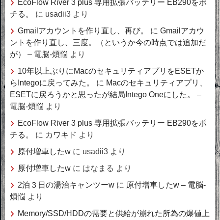
EcoFlow River 3 plus 専用拡張バッテリー EB290をポ
チる。
に
usadii3
より
Gmailアカウントを作り直し、再び。
に
Gmailアカウ
ントを作り直し、三度。（というか今の時点では追加だ
が） – 電脳-煩悩
より
10年以上ぶりにMacのセキュリティアプリをESETか
らIntegoに戻ってみた。
に
Macのセキュリティアプリ、
ESETに戻ろうかと思ったが結局Intego Oneにした。 –
電脳-煩悩
より
EcoFlow River 3 plus 専用拡張バッテリー EB290をポ
チる。
に
カワキド
より
原付増車したw
に
usadii3
より
原付増車したw
に
はなまる
より
2泊３日の湯治キャンツーw
に
原付増車したw – 電脳-
煩悩
より
Memory/SSD/HDDの需要と供給が崩れた所為の爆値上