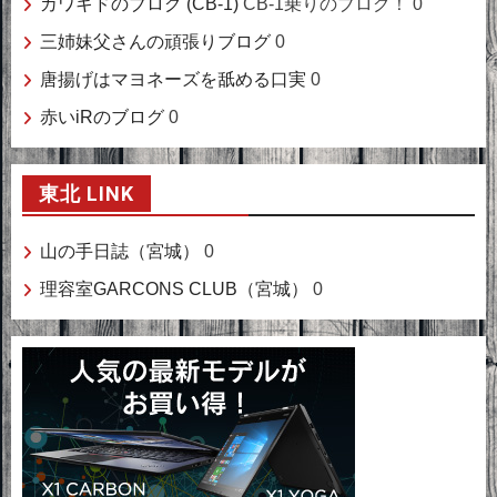
カワキドのブログ (CB-1)
CB-1乗りのブログ！ 0
三姉妹父さんの頑張りブログ
0
唐揚げはマヨネーズを舐める口実
0
赤いiRのブログ
0
東北 LINK
山の手日誌（宮城）
0
理容室GARCONS CLUB（宮城）
0