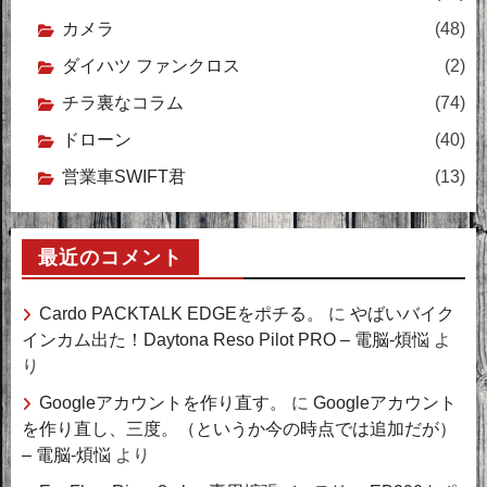
カメラ
(48)
ダイハツ ファンクロス
(2)
チラ裏なコラム
(74)
ドローン
(40)
営業車SWIFT君
(13)
最近のコメント
Cardo PACKTALK EDGEをポチる。
に
やばいバイク
インカム出た！Daytona Reso Pilot PRO – 電脳-煩悩
よ
り
Googleアカウントを作り直す。
に
Googleアカウント
を作り直し、三度。（というか今の時点では追加だが）
– 電脳-煩悩
より