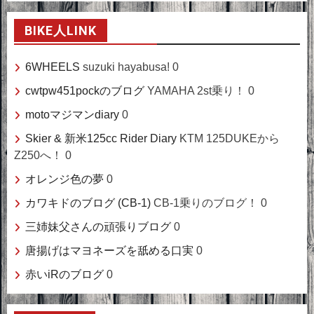
BIKE人LINK
6WHEELS
suzuki hayabusa! 0
cwtpw451pockのブログ
YAMAHA 2st乗り！ 0
motoマジマンdiary
0
Skier & 新米125cc Rider Diary
KTM 125DUKEから
Z250へ！ 0
オレンジ色の夢
0
カワキドのブログ (CB-1)
CB-1乗りのブログ！ 0
三姉妹父さんの頑張りブログ
0
唐揚げはマヨネーズを舐める口実
0
赤いiRのブログ
0