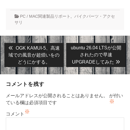
PC / MAC関連製品リポート
,
バイクパーツ・アクセ
サリ
投
Previous
Next
ubuntu 26.04 LTSが公開
OGK KAMUI-5、高速
post:
post:
稿
されたので早速
域での風音が超煩いをの
どうにかする。
UPGRADEしてみた
ナ
ビ
ゲ
コメントを残す
ー
メールアドレスが公開されることはありません。
が付い
シ
※
ている欄は必須項目です
ョ
※
コメント
ン