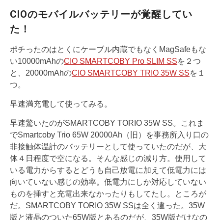
CIOのモバイルバッテリーが覚醒してい
た！
ポチったのはとくにケーブル内蔵でもなくMagSafeもな
い10000mAhの
CIO SMARTCOBY Pro SLIM SS
を２つ
と、20000mAhの
CIO SMARTCOBY TRIO 35W SS
を１
つ。
早速満充電して使ってみる。
早速驚いたのがSMARTCOBY TORIO 35W SS。これま
でSmartcoby Trio 65W 20000Ah（旧）を事務所入り口の
非接触体温計のバッテリーとして使っていたのだが、大
体４日程度で空になる。そんな感じの減り方。使用して
いる電力からするとどうも自己放電に加えて低電力には
向いていない感じの効率。低電力にしか対応していない
ものを挿すと充電出来なかったりもしてたし。ところが
だ。SMARTCOBY TORIO 35W SSは全く違った。35W
版と液晶のついた65W版とあるのだが、35W版だけなの