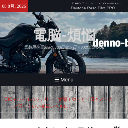
Skip
せっかくなのでObsidianをもう
08 8月, 2026
to
少し使ってみる・・・【追記】
content
と、思ったけどやっぱムリ。
久々にB2さんとラーメンツー
電脳-煩悩
やばいバイクインカム出た！
Daytona Reso Pilot PRO
電脳用務員usadii3の日常〜日々の雑記系blog
Menu
Home
CIOモバイルバッテリー、覚醒！やっと「日本メーカ
ー」と言っていい品質レベルに。