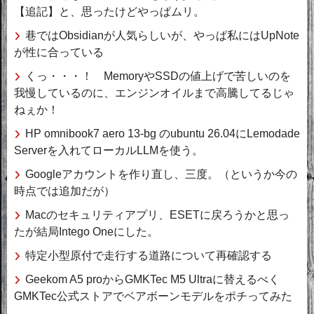
【追記】と、思ったけどやっぱムリ。
巷ではObsidianが人気らしいが、やっぱ私にはUpNote
が性に合っている
くっ・・・！ MemoryやSSDの値上げで苦しいのを
我慢しているのに、エンジンオイルまで高騰してるじゃ
ねぇか！
HP omnibook7 aero 13-bg のubuntu 26.04にLemodade
Serverを入れてローカルLLMを使う。
Googleアカウントを作り直し、三度。（というか今の
時点では追加だが）
Macのセキュリティアプリ、ESETに戻ろうかと思っ
たが結局Intego Oneにした。
特定小型原付で走行する道路について再確認する
Geekom A5 proからGMKTec M5 Ultraに替えるべく
GMKTec公式ストアでベアボーンモデルをポチってみた