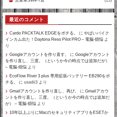
営業車SWIFT君
(13)
最近のコメント
Cardo PACKTALK EDGEをポチる。
に
やばいバイク
インカム出た！Daytona Reso Pilot PRO – 電脳-煩悩
よ
り
Googleアカウントを作り直す。
に
Googleアカウント
を作り直し、三度。（というか今の時点では追加だが）
– 電脳-煩悩
より
EcoFlow River 3 plus 専用拡張バッテリー EB290をポ
チる。
に
usadii3
より
Gmailアカウントを作り直し、再び。
に
Gmailアカウ
ントを作り直し、三度。（というか今の時点では追加だ
が） – 電脳-煩悩
より
10年以上ぶりにMacのセキュリティアプリをESETか