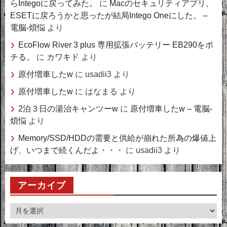
らIntegoに戻ってみた。
に
Macのセキュリティアプリ、
ESETに戻ろうかと思ったが結局Intego Oneにした。 –
電脳-煩悩
より
EcoFlow River 3 plus 専用拡張バッテリー EB290をポ
チる。
に
カワキド
より
原付増車したw
に
usadii3
より
原付増車したw
に
はなまる
より
2泊３日の湯治キャンツーw
に
原付増車したw – 電脳-
煩悩
より
Memory/SSD/HDDの需要と供給が崩れた所為の爆値上
げ、いつまで続くんだよ・・・
に
usadii3
より
アーカイブ
ア
ー