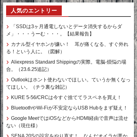
カ
人気のエントリー
イ
ブ
「SSDは3ヶ月通電しないとデータ消失するからダ
メ」・・・うーむ・・・。【結果報告】
カナル型イヤホンが嫌い！ 耳が痛くなる、すぐ外れ
る！という人に。（図解）
Aliexpress Standard Shippingの実際。電脳-煩悩の場
合。（23.6.25追記）
Outlookはホント使わないでほしい。ていうか無くなっ
てほしい。（チラ裏な雑記）
KURE 5-56/CRCは今すぐ捨ててラスペネを買え！
BluetoothやWi-Fiが不安定ならUSB Hubをまず疑え！
Google MeetではiOSなどからHDMI経由で音声は流せ
ない（現仕様）
SENA 20Sの設定をやり直す！ なんだオイラが悪か