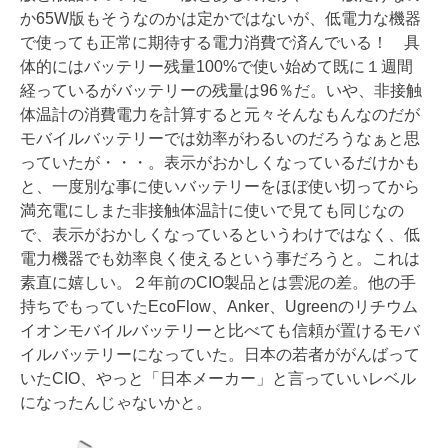
か65W版もそうなのかは定かではないが、低電力な機器
で使っても正常に期待する電力消費で済んでいる！ 具
体的にはバッテリー残量100%で使い始めて既に１週間
経っているがバッテリーの残量は96％だ。いや、非接触
体温計の消費電力を計算すると元々そんなもんなのだが
モバイルバッテリーでは効率がわるいのだろうなぁと思
っていたが・・・。表示がおかしくなっているだけかも
と、一度別な事に使いバッテリーをほぼ使い切ってから
満充電にしまた非接触体温計に使いで見ても同じなの
で、表示がおかしくなっているというわけではなく、低
電力機器でも効率良く使えるという事だろうと。これは
素直に嬉しい。２年前のCIO製品とは雲泥の差。他の手
持ちでもっていたEcoFlow、Anker、Ugreenのリチウム
イオンモバイルバッテリーと比べても信頼が置けるモバ
イルバッテリーになっていた。日本の若者ががんばって
いたCIO、やっと「日本メーカー」と言っていいレベル
になったんじゃないかと。