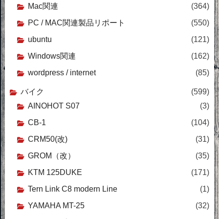
Mac関連
(364)
PC / MAC関連製品リポート
(550)
ubuntu
(121)
Windows関連
(162)
wordpress / internet
(85)
バイク
(599)
AINOHOT S07
(3)
CB-1
(104)
CRM50(改)
(31)
GROM（改）
(35)
KTM 125DUKE
(171)
Tern Link C8 modern Line
(1)
YAMAHA MT-25
(32)