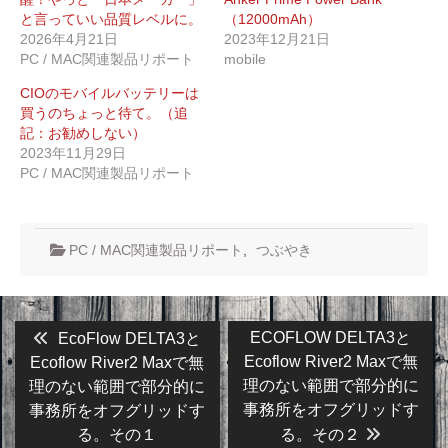
と言っていい品質レベルに。
（12000mAh）
2026年4月21日
2023年12月21日
PC / MAC関連製品リポート
mobile
CIOのモバイルバッテリーは
買うのちょっと待て。（追
記：お勧めしない）
2023年11月29日
PC / MAC関連製品リポート
PC / MAC関連製品リポート
,
つぶやき
投
Previous
Next
ECOFLOW DELTA3と
EcoFlow DELTA3と
post:
post:
稿
Ecoflow River2 Maxで無
Ecoflow River2 Maxで無
理のない範囲で部分的に
理のない範囲で部分的に
ナ
事務所をオフグリッドす
事務所をオフグリッドす
ビ
る。その１
る。その２