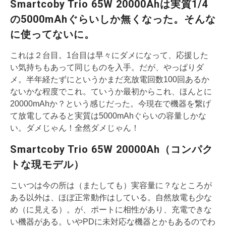
Smartcoby Trio 65W 20000Ahは実質1/4
の5000mAhぐらいしか無くなった。そんな
に使ってないに。
これは２台目。1台目は早々にダメになって、応援した
い気持ちもあって同じものを入手。だが、やっぱりダ
メ。半年経たずにというかまだ充放電回数100回あるか
ないかな程度でこれ。ていうか最初からこれ、ほんとに
20000mAhか？という感じだった。今現在で機器を繋げ
て放電してみると実質は5000mAhぐらいの容量しかな
い。ダメじゃん！全然ダメじゃん！
Smartcoby Trio 65W 20000Ah（コンパク
トな現モデル）
こいつは今の所は（またしても）実容量に？なところが
ある以外は、ほぼ正常動作はしている。自然放電も少な
め（に見える）。が、ポートに相性があり、充電できな
い機器がある。いやPDに未対応な機器とかもあるのでわ