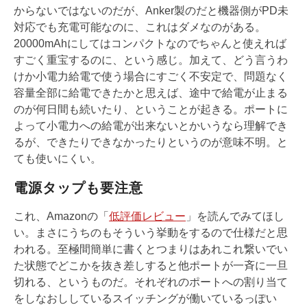
からないではないのだが、Anker製のだと機器側がPD未
対応でも充電可能なのに、これはダメなのがある。
20000mAhにしてはコンパクトなのでちゃんと使えれば
すごく重宝するのに、という感じ。加えて、どう言うわ
けか小電力給電で使う場合にすごく不安定で、問題なく
容量全部に給電できたかと思えば、途中で給電が止まる
のが何日間も続いたり、ということが起きる。ポートに
よって小電力への給電が出来ないとかいうなら理解でき
るが、できたりできなかったりというのが意味不明。と
ても使いにくい。
電源タップも要注意
これ、Amazonの「
低評価レビュー
」を読んでみてほし
い。まさにうちのもそういう挙動をするので仕様だと思
われる。至極間簡単に書くとつまりはあれこれ繋いでい
た状態でどこかを抜き差しすると他ポートが一斉に一旦
切れる、というものだ。それぞれのポートへの割り当て
をしなおししているスイッチングが働いているっぽい