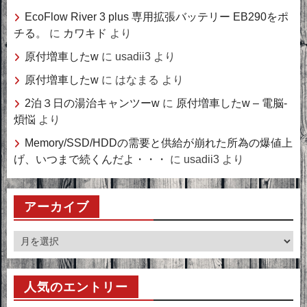
EcoFlow River 3 plus 専用拡張バッテリー EB290をポ
チる。
に
カワキド
より
原付増車したw
に
usadii3
より
原付増車したw
に
はなまる
より
2泊３日の湯治キャンツーw
に
原付増車したw – 電脳-
煩悩
より
Memory/SSD/HDDの需要と供給が崩れた所為の爆値上
げ、いつまで続くんだよ・・・
に
usadii3
より
アーカイブ
ア
ー
カ
人気のエントリー
イ
ブ