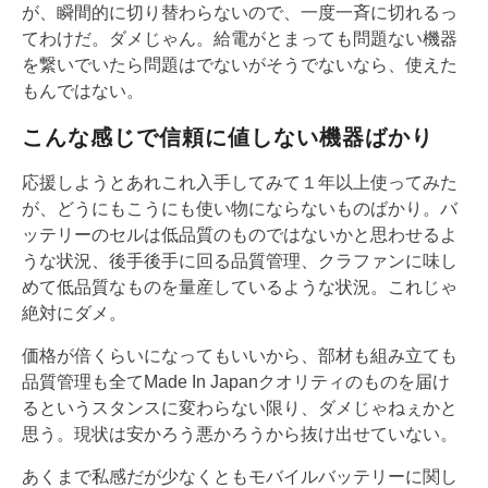
が、瞬間的に切り替わらないので、一度一斉に切れるっ
てわけだ。ダメじゃん。給電がとまっても問題ない機器
を繋いでいたら問題はでないがそうでないなら、使えた
もんではない。
こんな感じで信頼に値しない機器ばかり
応援しようとあれこれ入手してみて１年以上使ってみた
が、どうにもこうにも使い物にならないものばかり。バ
ッテリーのセルは低品質のものではないかと思わせるよ
うな状況、後手後手に回る品質管理、クラファンに味し
めて低品質なものを量産しているような状況。これじゃ
絶対にダメ。
価格が倍くらいになってもいいから、部材も組み立ても
品質管理も全てMade In Japanクオリティのものを届け
るというスタンスに変わらない限り、ダメじゃねぇかと
思う。現状は安かろう悪かろうから抜け出せていない。
あくまで私感だが少なくともモバイルバッテリーに関し