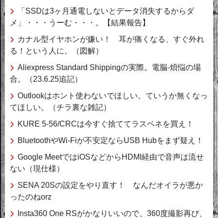
「SSDは3ヶ月通電しないとデータ消失するからダ
メ」・・・うーむ・・・。【結果報告】
カナル型イヤホンが嫌い！ 耳が痛くなる、すぐ外れ
る！という人に。（図解）
Aliexpress Standard Shippingの実際。電脳-煩悩の場
合。（23.6.25追記）
Outlookはホント使わないでほしい。ていうか無くなっ
てほしい。（チラ裏な雑記）
KURE 5-56/CRCは今すぐ捨ててラスペネを買え！
BluetoothやWi-Fiが不安定ならUSB Hubをまず疑え！
Google MeetではiOSなどからHDMI経由で音声は流せ
ない（現仕様）
SENA 20Sの設定をやり直す！ なんだオイラが悪か
ったのねorz
Insta360 One RSがかなりいいので、360度撮影再び、