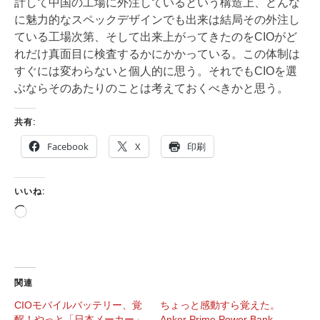
計して中国の工場に外注しているという構造上、どんな
に魅力的なスペックデザインでも出来は結局その外注し
ている工場次第、そして出来上がってきたのをCIOがど
れだけ真面目に検査するかにかかっている。この体制は
すぐには変わらないと個人的に思う。それでもCIOを選
ぶならそのあたりのことは考えておくべきかと思う。
共有:
Facebook
X
印刷
いいね:
読
み
込
み
中…
関連
CIOモバイルバッテリー、覚
ちょっと感動すら覚えた。
醒！やっと「日本メーカー」
Anker Prime Power Bank