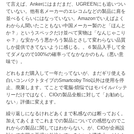
て言えば、Ankerにはまだまだ、UGREENにも追いつい
ていない。他有名メーカーのエレコムなどの製品に肩を
並べるくらいにはなっていない。Amazonでいえばよく
わからん聞いたこともない中国メーカー製のと「ほんと
か？」というスペックだけ並べて実物は「なんじゃこり
ゃ？」な安かろう悪かろう製品とさして変わらない品質
しか提供できてないように感じる。。６製品入手して全
てダメなので100%の確率ってなかなかのもん（悪い意
味で）。
どれもまだ購入して一年たってないが、まだギリ使える
白いコンパクトタイプのSmartcoby Trio以外は使用を停
止、廃棄します。てことで電脳-煩悩ではモバイルバッテ
リーだけではなく、CIOの製品全般に対して「お勧めし
ない」評価に変えます。
繰り返しになるけれどあくまで私感なのは断っておく。
加えてあくまでこれまでの製品についての感想なのでこ
れからの製品に関してはわからない。が、CIOが企画設