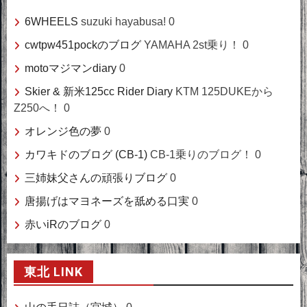
6WHEELS
suzuki hayabusa! 0
cwtpw451pockのブログ
YAMAHA 2st乗り！ 0
motoマジマンdiary
0
Skier & 新米125cc Rider Diary
KTM 125DUKEから
Z250へ！ 0
オレンジ色の夢
0
カワキドのブログ (CB-1)
CB-1乗りのブログ！ 0
三姉妹父さんの頑張りブログ
0
唐揚げはマヨネーズを舐める口実
0
赤いiRのブログ
0
東北 LINK