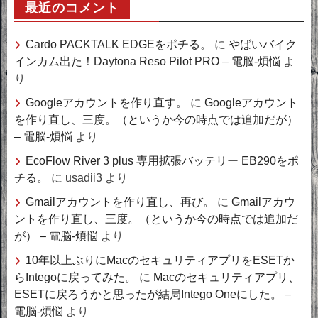
最近のコメント
Cardo PACKTALK EDGEをポチる。
に
やばいバイク
インカム出た！Daytona Reso Pilot PRO – 電脳-煩悩
よ
り
Googleアカウントを作り直す。
に
Googleアカウント
を作り直し、三度。（というか今の時点では追加だが）
– 電脳-煩悩
より
EcoFlow River 3 plus 専用拡張バッテリー EB290をポ
チる。
に
usadii3
より
Gmailアカウントを作り直し、再び。
に
Gmailアカウ
ントを作り直し、三度。（というか今の時点では追加だ
が） – 電脳-煩悩
より
10年以上ぶりにMacのセキュリティアプリをESETか
らIntegoに戻ってみた。
に
Macのセキュリティアプリ、
ESETに戻ろうかと思ったが結局Intego Oneにした。 –
電脳-煩悩
より