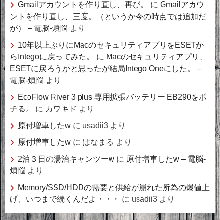
Gmailアカウントを作り直し、再び。
に
Gmailアカウ
ントを作り直し、三度。（というか今の時点では追加だ
が） – 電脳-煩悩
より
10年以上ぶりにMacのセキュリティアプリをESETか
らIntegoに戻ってみた。
に
Macのセキュリティアプリ、
ESETに戻ろうかと思ったが結局Intego Oneにした。 –
電脳-煩悩
より
EcoFlow River 3 plus 専用拡張バッテリー EB290をポ
チる。
に
カワキド
より
原付増車したw
に
usadii3
より
原付増車したw
に
はなまる
より
2泊３日の湯治キャンツーw
に
原付増車したw – 電脳-
煩悩
より
Memory/SSD/HDDの需要と供給が崩れた所為の爆値上
げ、いつまで続くんだよ・・・
に
usadii3
より