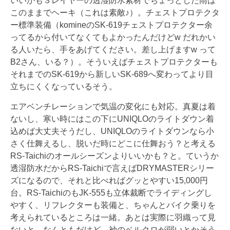
いいかも３レイヤーの透湿防水素材でちょっとした雨は
このままでヘーキ（これは素敵♪）。チェストプロテクタ
ー標準装備（komineの
SK-619
チェストプロテクター余
ってるから付いてなくてもよかったんだけどw だれかい
る人いたら、手をあげてください。差し上げますw って
B2さん、いる？）。そういえばチェストプロテクターも
それまでの
SK-619から新しいSK-689へ変わってより目
立ちにくくなっているそう。
エアベンチレーションで気温の変化にも対応。真夏は着
ないし、寒い時にはこの下にUNIQLOのライトダウン着
込めば大丈夫そうだし、UNIQLOのライトダウンなら小
さく仕舞えるし、脱いだ時にどこに仕舞おう？と考える
RS-Taichiのオールシーズンよりいいかも？と。ていうか
透湿防水だからRS-Taichiで言えばDRYMASTERシリー
ズになるので、それと比べればグッとやすい15,000円
台。RS-TaichiのもJK-555も立体裁断でライディングし
やすく、リフレクターも装備と、ちゃんとバイク乗りを
考えられているところは一緒。あとは実際に羽織って見
ないと、なんともだけど、袖のベルクロが弱いとかそう