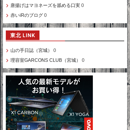
唐揚げはマヨネーズを舐める口実
0
赤いiRのブログ
0
東北 LINK
山の手日誌（宮城）
0
理容室GARCONS CLUB（宮城）
0