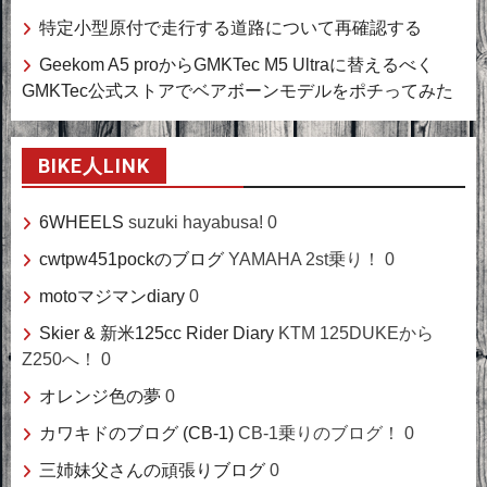
特定小型原付で走行する道路について再確認する
Geekom A5 proからGMKTec M5 Ultraに替えるべく
GMKTec公式ストアでベアボーンモデルをポチってみた
BIKE人LINK
6WHEELS
suzuki hayabusa! 0
cwtpw451pockのブログ
YAMAHA 2st乗り！ 0
motoマジマンdiary
0
Skier & 新米125cc Rider Diary
KTM 125DUKEから
Z250へ！ 0
オレンジ色の夢
0
カワキドのブログ (CB-1)
CB-1乗りのブログ！ 0
三姉妹父さんの頑張りブログ
0