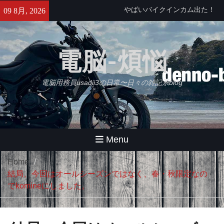
Skip
せっかくなのでObsidianをもう
09 8月, 2026
to
少し使ってみる・・・【追記】
content
と、思ったけどやっぱムリ。
久々にB2さんとラーメンツー
電脳-煩悩
やばいバイクインカム出た！
Daytona Reso Pilot PRO
電脳用務員usadii3の日常〜日々の雑記系blog
Menu
Home
結局、今回はオールシーズンではなく、春・秋限定なの
でkomineにしました。