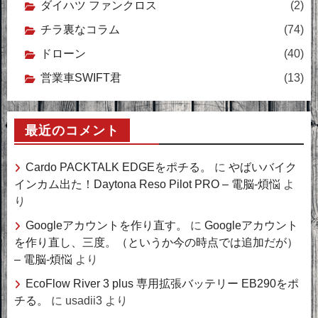
ダイハツ ファンクロス
(2)
チラ裏なコラム
(74)
ドローン
(40)
営業車SWIFT君
(13)
最近のコメント
Cardo PACKTALK EDGEをポチる。
に
やばいバイク
インカム出た！Daytona Reso Pilot PRO – 電脳-煩悩
よ
り
Googleアカウントを作り直す。
に
Googleアカウント
を作り直し、三度。（というか今の時点では追加だが）
– 電脳-煩悩
より
EcoFlow River 3 plus 専用拡張バッテリー EB290をポ
チる。
に
usadii3
より