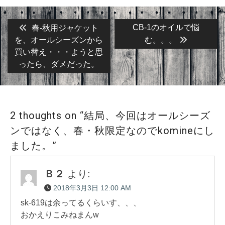
投
Previous
Next
CB-1のオイルで悩
春-秋用ジャケット
post:
post:
稿
を、オールシーズンから
む。。。
買い替え・・・ようと思
ナ
ったら、ダメだった。
ビ
ゲ
ー
2 thoughts on “結局、今回はオールシーズ
シ
ンではなく、春・秋限定なのでkomineにし
ョ
ました。”
ン
Ｂ２
より:
2018年3月3日 12:00 AM
sk-619は余ってるくらいす、、、
おかえりこみねまんw