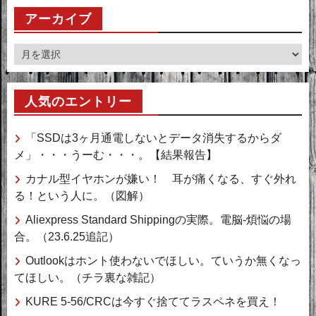
アーカイブ
ア
ー
カ
人気のエントリー
イ
ブ
「SSDは3ヶ月通電しないとデータ消失するからダ
メ」・・・うーむ・・・。【結果報告】
カナル型イヤホンが嫌い！ 耳が痛くなる、すぐ外れ
る！という人に。（図解）
Aliexpress Standard Shippingの実際。電脳-煩悩の場
合。（23.6.25追記）
Outlookはホント使わないでほしい。ていうか無くなっ
てほしい。（チラ裏な雑記）
KURE 5-56/CRCは今すぐ捨ててラスペネを買え！