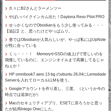
久々にB2さんとラーメンツー
やばいバイクインカム出た！Daytona Reso Pilot PRO
せっかくなのでObsidianをもう少し使ってみる・・・
【追記】と、思ったけどやっぱムリ。
巷ではObsidianが人気らしいが、やっぱ私にはUpNote
が性に合っている
くっ・・・！ MemoryやSSDの値上げで苦しいのを
我慢しているのに、エンジンオイルまで高騰してるじゃ
ねぇか！
HP omnibook7 aero 13-bg のubuntu 26.04にLemodade
Serverを入れてローカルLLMを使う。
Googleアカウントを作り直し、三度。（というか今の
時点では追加だが）
Macのセキュリティアプリ、ESETに戻ろうかと思っ
たが結局Intego Oneにした。