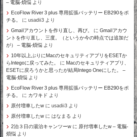
– 電脳-煩悩
より
EcoFlow River 3 plus 専用拡張バッテリー EB290をポ
チる。
に
usadii3
より
Gmailアカウントを作り直し、再び。
に
Gmailアカウ
ントを作り直し、三度。（というか今の時点では追加だ
が） – 電脳-煩悩
より
10年以上ぶりにMacのセキュリティアプリをESETか
らIntegoに戻ってみた。
に
Macのセキュリティアプリ、
ESETに戻ろうかと思ったが結局Intego Oneにした。 –
電脳-煩悩
より
EcoFlow River 3 plus 専用拡張バッテリー EB290をポ
チる。
に
カワキド
より
原付増車したw
に
usadii3
より
原付増車したw
に
はなまる
より
2泊３日の湯治キャンツーw
に
原付増車したw – 電脳-
煩悩
より