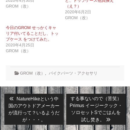
2020年4月30日
と、トップケース他買換え
GROM（改）
（え？）
2020年6月2日
GROM（改）
今日のGROM せっかくキャ
リア付いてることだし、トッ
プケース をつけてみた。
2020年4月25日
GROM（改）
GROM（改）
,
バイクパーツ・アクセサリ
投
Previous
Next
する事ないので（苦笑）
NatureHikeという中
post:
post:
稿
Primus イージークック・
国のアウトドアメーカー
ソロセットSでごはんを
が流行って？いるようだ
ナ
が・・・。
試し焚き。
ビ