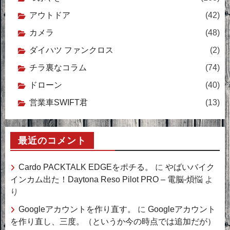
アウトドア
(42)
カメラ
(48)
ダイハツ ファンクロス
(2)
チラ裏なコラム
(74)
ドローン
(40)
営業車SWIFT君
(13)
最近のコメント
Cardo PACKTALK EDGEをポチる。
に
やばいバイク
インカム出た！Daytona Reso Pilot PRO – 電脳-煩悩
よ
り
Googleアカウントを作り直す。
に
Googleアカウント
を作り直し、三度。（というか今の時点では追加だが）