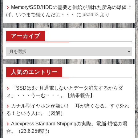
Memory/SSD/HDDの需要と供給が崩れた所為の爆値上
げ、いつまで続くんだよ・・・
に
usadii3
より
アーカイブ
ア
ー
カ
人気のエントリー
イ
ブ
「SSDは3ヶ月通電しないとデータ消失するからダ
メ」・・・うーむ・・・。【結果報告】
カナル型イヤホンが嫌い！ 耳が痛くなる、すぐ外れ
る！という人に。（図解）
Aliexpress Standard Shippingの実際。電脳-煩悩の場
合。（23.6.25追記）