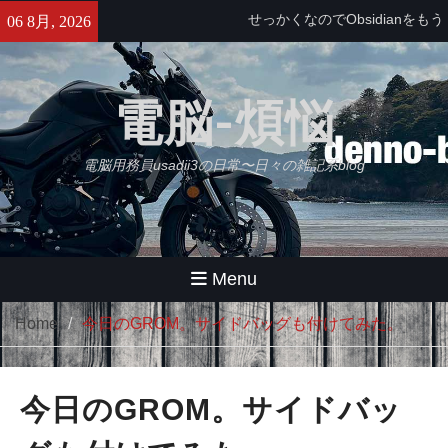
Skip
せっかくなのでObsidianをもう
06 8月, 2026
to
少し使ってみる・・・【追記】
content
と、思ったけどやっぱムリ。
久々にB2さんとラーメンツー
電脳-煩悩
やばいバイクインカム出た！
Daytona Reso Pilot PRO
電脳用務員usadii3の日常〜日々の雑記系blog
Menu
Home
今日のGROM。サイドバッグも付けてみた。
今日のGROM。サイドバッ