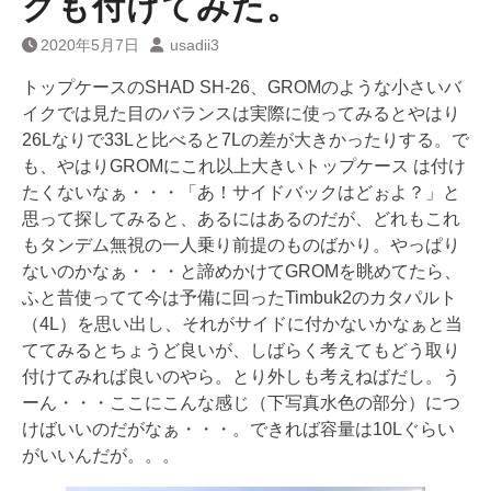
グも付けてみた。
2020年5月7日
usadii3
トップケースのSHAD SH-26、GROMのような小さいバ
イクでは見た目のバランスは実際に使ってみるとやはり
26Lなりで33Lと比べると7Lの差が大きかったりする。で
も、やはりGROMにこれ以上大きいトップケース は付け
たくないなぁ・・・「あ！サイドバックはどぉよ？」と
思って探してみると、あるにはあるのだが、どれもこれ
もタンデム無視の一人乗り前提のものばかり。やっぱり
ないのかなぁ・・・と諦めかけてGROMを眺めてたら、
ふと昔使ってて今は予備に回ったTimbuk2のカタパルト
（4L）を思い出し、それがサイドに付かないかなぁと当
ててみるとちょうど良いが、しばらく考えてもどう取り
付けてみれば良いのやら。とり外しも考えねばだし。う
ーん・・・ここにこんな感じ（下写真水色の部分）につ
けばいいのだがなぁ・・・。できれば容量は10Lぐらい
がいいんだが。。。