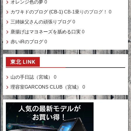
オレンジ色の夢
0
カワキドのブログ (CB-1)
CB-1乗りのブログ！ 0
三姉妹父さんの頑張りブログ
0
唐揚げはマヨネーズを舐める口実
0
赤いiRのブログ
0
東北 LINK
山の手日誌（宮城）
0
理容室GARCONS CLUB（宮城）
0