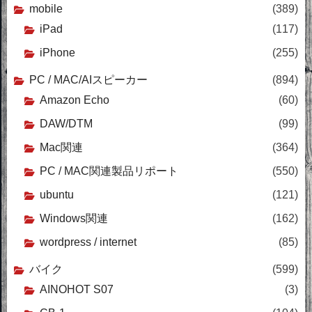
mobile
(389)
iPad
(117)
iPhone
(255)
PC / MAC/AIスピーカー
(894)
Amazon Echo
(60)
DAW/DTM
(99)
Mac関連
(364)
PC / MAC関連製品リポート
(550)
ubuntu
(121)
Windows関連
(162)
wordpress / internet
(85)
バイク
(599)
AINOHOT S07
(3)