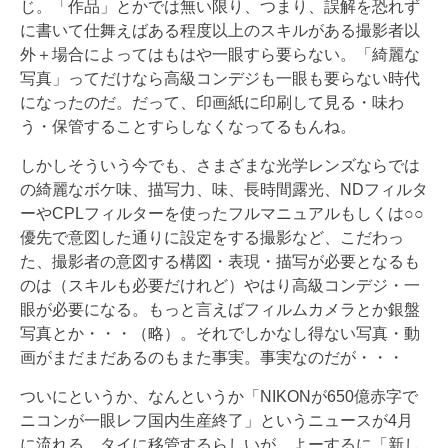
じ。「作品」とかでは無い限り、つまり、誤解を恐れず
に書いて仕舞えばある程度以上のスキルがある撮影者以
外＋場合によってはもはや一眼すら要らない。「綺麗な
写真」ってだけなら高級コンデジも一眼も要らない時代
になったのだ。だって、印画紙に印刷して見る・味わ
う・保管することすらしなくなってるもんね。
しかしそういう今でも、さまざまな光学レンズならでは
の綺麗なボケ味、描写力、味、長時間露光、NDフィルタ
ーやCPLフィルターを使ったフルマニュアルもしくは○○
優先で意図した通りに設定をする撮影など、こだわっ
た、撮影者の意図する構図・表現・描写が必要となるも
のは（スキルも必要だけれど）やはり高級コンデジ・一
眼が必要になる。もっと言えばフィルムカメラとか銀盤
写真とか・・・（略）。それでしかなし得ない写真・動
画がまだまだあるのもまた事実。事実なのだが・・・
ついにというか、なんというか「NIKONが650億赤字で
ニコンが一眼レフ国内生産終了」というニュースが4月
に流れる。タイに移管するらしいが、よーするに「新し