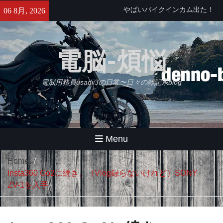
Skip
せっかくなのでObsidianをもう
06 8月, 2026
to
少し使ってみる・・・【追記】
content
と、思ったけどやっぱムリ。
久々にB2さんとラーメンツー
電脳-煩悩
やばいバイクインカム出た！
Daytona Reso Pilot PRO
電脳用務員usadii3の日常〜日々の雑記系blog
Menu
Home
Insta360 Go2に続き、（Vlog録らないけれど）SONY
ZV-1を入手