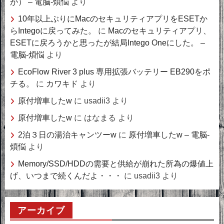
が） – 電脳-煩悩
より
10年以上ぶりにMacのセキュリティアプリをESETか
らIntegoに戻ってみた。
に
Macのセキュリティアプリ、
ESETに戻ろうかと思ったが結局Intego Oneにした。 –
電脳-煩悩
より
EcoFlow River 3 plus 専用拡張バッテリー EB290をポ
チる。
に
カワキド
より
原付増車したw
に
usadii3
より
原付増車したw
に
はなまる
より
2泊３日の湯治キャンツーw
に
原付増車したw – 電脳-
煩悩
より
Memory/SSD/HDDの需要と供給が崩れた所為の爆値上
げ、いつまで続くんだよ・・・
に
usadii3
より
アーカイブ