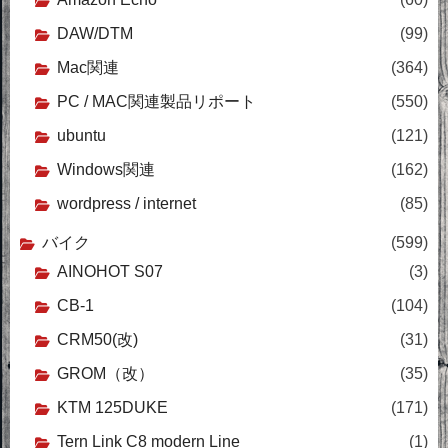
DAW/DTM
(99)
Mac関連
(364)
PC / MAC関連製品リポート
(550)
ubuntu
(121)
Windows関連
(162)
wordpress / internet
(85)
バイク
(599)
AINOHOT S07
(3)
CB-1
(104)
CRM50(改)
(31)
GROM（改）
(35)
KTM 125DUKE
(171)
Tern Link C8 modern Line
(1)