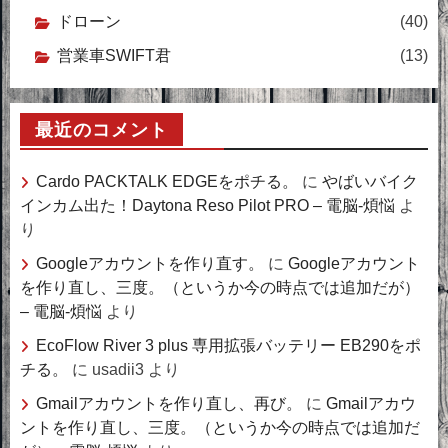
ドローン
(40)
営業車SWIFT君
(13)
最近のコメント
Cardo PACKTALK EDGEをポチる。
に
やばいバイク
インカム出た！Daytona Reso Pilot PRO – 電脳-煩悩
よ
り
Googleアカウントを作り直す。
に
Googleアカウント
を作り直し、三度。（というか今の時点では追加だが）
– 電脳-煩悩
より
EcoFlow River 3 plus 専用拡張バッテリー EB290をポ
チる。
に
usadii3
より
Gmailアカウントを作り直し、再び。
に
Gmailアカウ
ントを作り直し、三度。（というか今の時点では追加だ