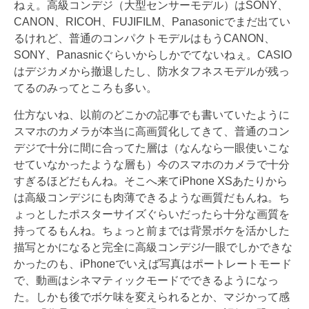
ねぇ。高級コンデジ（大型センサーモデル）はSONY、
CANON、RICOH、FUJIFILM、Panasonicでまだ出てい
るけれど、普通のコンパクトモデルはもうCANON、
SONY、Panasnicぐらいからしかでてないねぇ。CASIO
はデジカメから撤退したし、防水タフネスモデルが残っ
てるのみってところも多い。
仕方ないね、以前のどこかの記事でも書いていたように
スマホのカメラが本当に高画質化してきて、普通のコン
デジで十分に間に合ってた層は（なんなら一眼使いこな
せていなかったような層も）今のスマホのカメラで十分
すぎるほどだもんね。そこへ来てiPhone XSあたりから
は高級コンデジにも肉薄できるような画質だもんね。ち
ょっとしたポスターサイズぐらいだったら十分な画質を
持ってるもんね。ちょっと前までは背景ボケを活かした
描写とかになると完全に高級コンデジ/一眼でしかできな
かったのも、iPhoneでいえば写真はポートレートモード
で、動画はシネマティックモードでできるようになっ
た。しかも後でボケ味を変えられるとか、マジかって感