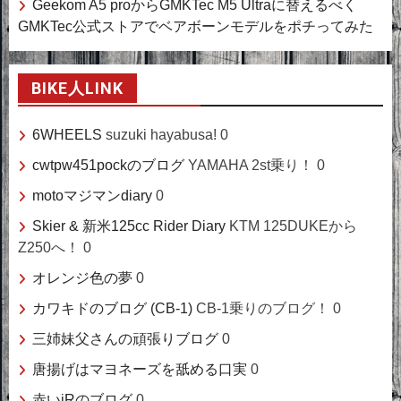
Geekom A5 proからGMKTec M5 Ultraに替えるべく
GMKTec公式ストアでベアボーンモデルをポチってみた
BIKE人LINK
6WHEELS
suzuki hayabusa! 0
cwtpw451pockのブログ
YAMAHA 2st乗り！ 0
motoマジマンdiary
0
Skier & 新米125cc Rider Diary
KTM 125DUKEから
Z250へ！ 0
オレンジ色の夢
0
カワキドのブログ (CB-1)
CB-1乗りのブログ！ 0
三姉妹父さんの頑張りブログ
0
唐揚げはマヨネーズを舐める口実
0
赤いiRのブログ
0