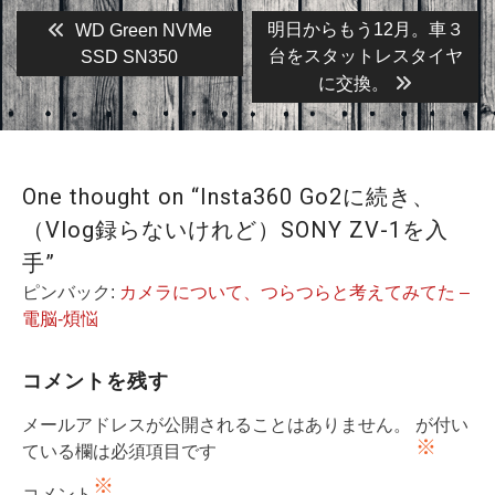
投
Previous
Next
明日からもう12月。車３
WD Green NVMe
post:
post:
稿
台をスタットレスタイヤ
SSD SN350
に交換。
ナ
ビ
ゲ
ー
One thought on “Insta360 Go2に続き、
シ
（Vlog録らないけれど）SONY ZV-1を入
ョ
手”
ン
ピンバック:
カメラについて、つらつらと考えてみてた –
電脳-煩悩
コメントを残す
メールアドレスが公開されることはありません。
が付い
※
ている欄は必須項目です
※
コメント