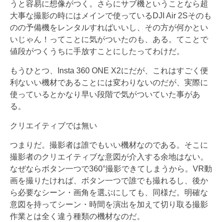
うと容易に想像がつく。さらにサブ機ということなら超
大事な撮影の時にはメインで使っているDJI Air 2Sそのも
のの予備機をレンタルすればいいし、その方が何かとい
いじゃん！ってことに気がついたのも、ある。てことで
値段がつくうちに手放すことにしたってわけだ。
もうひとつ、Insta 360 ONE X2にだが、これはすごく便
利ないい機材であることには変わりないのだが、実際に
使っているとかなり早い段階で気がついていた事があ
る。
クリエイティブでは無い
つまりだ。撮影者は誰でもいい機材なのである。そこに
撮影者のクリエイティブな意図が介入する余地はない。
なぜならボタン一つで360°撮影できてしまうから。VR動
画を撮りたければ、ボタン一つで誰でも撮れるし、後か
ら必要なシーン・画角を選ぶにしても、同様だ。明確な
意図を持ってシーン・時間を演出を加えて切り取る撮影
作業とは全く違う種類の機材なのだ。