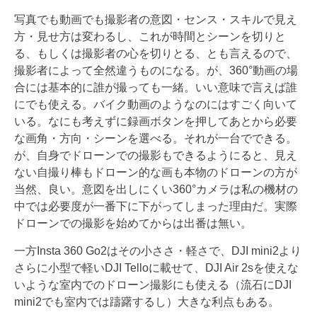
写真でも動画でも撮影者の意図・センス・スキルで見え
方・見せ方は変わるし、これが時間とシーンを切りと
る、もしくは撮影者の心を切りとる、とも言えるので、
撮影者によって全然違うものになる。が、360°動画の場
合には基本的に誰が撮っても一緒。いい意味で言えば誰
にでも使える。バイク動画のようなのにはすごく向いて
いる。なにも考えずに録画ボタンを押してあとから必要
な画角・方向・シーンを選べる。それが一台でできる。
が、自身でドローンでの撮影もできるようにると、見え
ない自撮り棒もドローン的な画も本物のドローンの方が
当然、良い。意図を出しにくい360°カメラは私の機材の
中では必要度が一番下に下がってしまった理由だ。実際
ドローンでの撮影を始めてからは出番は無い。
一方Insta 360 Go2はその小ささ・軽さで、DJI mini2より
さらに小型で軽いDJI Telloに載せて、DJI Air 2sを使えな
いような室内でのドローン撮影にも使える（流石にDJI
mini2でも室内では躊躇するし）大きな利点もある。