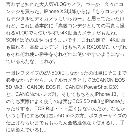
言わずと知れた大人気VLOGカメラ。つーか、久々にコ
ンデジを買った。iPhone XS以降からは「もうコンデジ
もデジタルビデオカメラもいらねー」と思ってたいたけ
れど、これは基本的に「高級コンデジとしての写真も撮
れるVLOGでも使いやすい4K動画カメラ」だもんね。
SONYはその辺やっぱうまいです。これの逆で「4K動画
も撮れる、高級コンデジ」はもちろんRX100M7。いずれ
もそれぞれ使い勝手をそれぞれに使いやすいようになっ
ているんだな、これが。
一眼レフタイプのZV-E10にしなかったのは単にそこまで
必要なかったから。スチルカメラとしてはCANON EOS
5D Mk3、CANON EOS R、CANON PowerShot G3X、
と、CANONのレンズ群。そしてもちろんiPhone 13。こ
のうち実際によく使うのは実はEOS 5D mk3とiPhoneだ
ったりする。EOS Rは・・・悪くはないんだが、なぜか
いつも手にするのは古い5D mk3の方。ポスターサイズの
仕上げならいまでももちろん全然遜色なく使えるし、手
に馴染んでいるし。