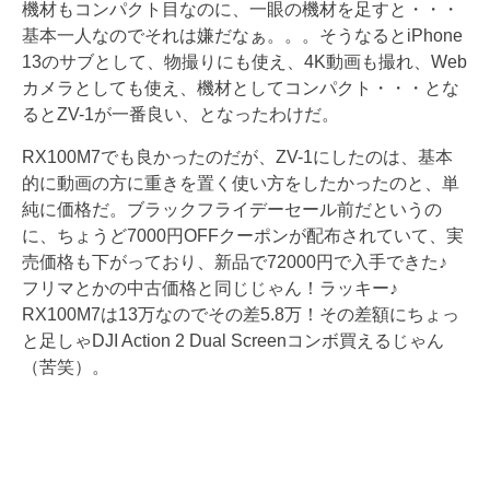
機材もコンパクト目なのに、一眼の機材を足すと・・・
基本一人なのでそれは嫌だなぁ。。。そうなるとiPhone
13のサブとして、物撮りにも使え、4K動画も撮れ、Web
カメラとしても使え、機材としてコンパクト・・・とな
るとZV-1が一番良い、となったわけだ。
RX100M7でも良かったのだが、ZV-1にしたのは、基本
的に動画の方に重きを置く使い方をしたかったのと、単
純に価格だ。ブラックフライデーセール前だというの
に、ちょうど7000円OFFクーポンが配布されていて、実
売価格も下がっており、新品で72000円で入手できた♪
フリマとかの中古価格と同じじゃん！ラッキー♪
RX100M7は13万なのでその差5.8万！その差額にちょっ
と足しゃDJI Action 2 Dual Screenコンボ買えるじゃん
（苦笑）。