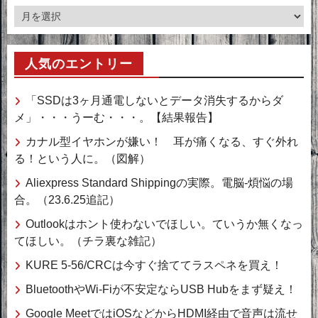
ア
ー
カ
人気のエントリー
イ
ブ
「SSDは3ヶ月通電しないとデータ消失するからダ
メ」・・・うーむ・・・。【結果報告】
カナル型イヤホンが嫌い！ 耳が痛くなる、すぐ外れ
る！という人に。（図解）
Aliexpress Standard Shippingの実際。電脳-煩悩の場
合。（23.6.25追記）
Outlookはホント使わないでほしい。ていうか無くなっ
てほしい。（チラ裏な雑記）
KURE 5-56/CRCは今すぐ捨ててラスペネを買え！
BluetoothやWi-Fiが不安定ならUSB Hubをまず疑え！
Google MeetではiOSなどからHDMI経由で音声は流せ