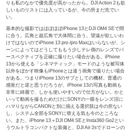
りも私のなかで優先度が高かったから。DJI Action 2も欲
しいものリストには入っているが、今の所まだ先でい
い。
基本的な撮影ではほぼほぼiPhone 13とDJI OM4 SEで間
に合う。広角と超広角で大体間に合う。望遠が欲しいわ
けではないのでiPhone 13 pro /pro Maxはいらないが、シ
ーンによってはどうしてももう少しテレ側のレンズでパ
ースペクティブを正確に撮りたい場合がある。iPhone
13から使える「シネマティック」モードのような被写体
以外をぼかす映像もiPhoneとは違う画角で撮りたい場合
がある。つまりiPhone 13のサブとしての機材。普通の
感覚だと逆と思うだろうが、iPhone 13の写真も動画も
非常に綺麗で、しかも使いやすいので仕方がない。かと
いって動画を撮るためだけにSONYの一眼をレンズ沼に
ハマりながらCANONと別に揃える選択肢は今の所ない
し、システム全部をSONYに替える気も今のところな
い。また、iPhone 13＋DJI OM4 SEとInsta360 Go2とい
うウルトラコンパクトな装備と、DJI Air 2sでドローンの